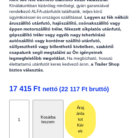
Kínálatunkban kizárólag minőségi, gyári garanciával
rendelkező ALFA utánfutók találhatók, teljes körű
ügyintézéssel és országos szállítással.
Legyen az fék nélküli
áruszállító utánfutó, hajószállító, csónakszállító vagy
éppen motorszállító tréler, fékezett síkplatós utánfutó,
gépszállító tréler vagy egyéb nagy teherbírású
autószállító vagy konténer szállító utánfutó,
süllyeszthető vagy billenthető kivitelben, szakértő
csapatunk segít megtalálni az Ön igényeinek
legmegfelelőbb megoldást.
Ha megbízható, hosszú
élettartamú utánfutót keres kedvező áron,
a Trailer Shop
biztos választás.
17 415
Ft
nettó (
22 117
Ft
bruttó)
A
Áraj
l
ánla
v
Kosárba
tot
teszem
á
Kér
z
ek
s