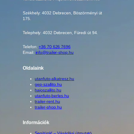
Székhely: 4032 Debrecen, Böszörményi út
175.
Telephely: 4032 Debrecen, Füredi út 94.
Telefon:
+36 70 626 7696
Email:
info@trailer-shop.hu
Oldalaink
utanfuto-alkatresz.hu
gep-szallito.hu
hajoszallito.hu
utanfuto-berles.hu
trailer-rent.hu
trailer-shop.hu
Információk
Segítünk! – Vásárlási útmutató