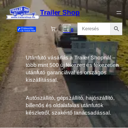
Ugrás
a
Trailer Shop
tartalomhoz
0
Utánfutó vásárlás a Trailer Shopnál –
több mint 500 új fékezett és fékezetlen
utánfutó garanciával és országos
kiszállítással.
Autószállító, gépszállító, hajószállító,
billenős és oldalafalas utánfutók
készletről, szakértő tanácsadással.