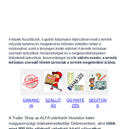
A képek illusztrációk; a gyártó folyamatos fejlesztései miatt a termék
műszaki tartalma és megjelenése előzetes értesítés nélkül is
módosulhat, ezért a tényleges kivitel eltérhet. A termék leírásban
szereplő tartozékok, felszereltségek és a megjelenített képeken
feltüntetett tartozékok, felszereltségek közötti
eltérés esetén
,
a termék
leírásban szereplő tételek tartoznak a termék megjelenített árához.
GARANC
SZÁLLÍT
ÜGYINTÉ
SEGÍTÜN
IA
ÁS
ZÉS
K
A Trailer Shop az ALFA utánfutók hivatalos kelet-
magyarországi márkakereskedője Debrecenben, ahol
több
mint 500 féle elérhető utánfutó közül választhat
.