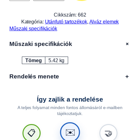
z
ö
Cikkszám:
662
g
Kategória:
Utánfutó tartozékok
, 
Alváz elemek
v
Műszaki specifikációk
a
s
+
Műszaki specifikációk
,
1
Tömeg
5.42 kg
4
Attribútumok
Érték
4
0
Rendelés menete
+
m
m
A
Így zajlik a rendelése
L
A teljes folyamat minden fontos állomásáról e-mailben
F
tájékoztatjuk.
A
1
2
✉️
📋
🤝
5