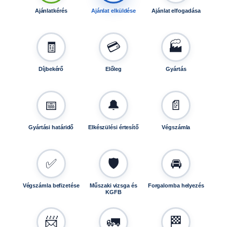
1
Ajánlatkérés
Ajánlat elküldése
Ajánlat elfogadása
5
,
1
🧾
💳
🏭
2
5
Díjbekérő
Előleg
Gyártás
1
5
L
📅
🔔
📄
,
1
3
Gyártási határidő
Elkészülési értesítő
Végszámla
0
1
✅
🛡️
🚘
5
,
1
Végszámla befizetése
Műszaki vizsga és
Forgalomba helyezés
KGFB
3
0
1
📨
🚛
🏁