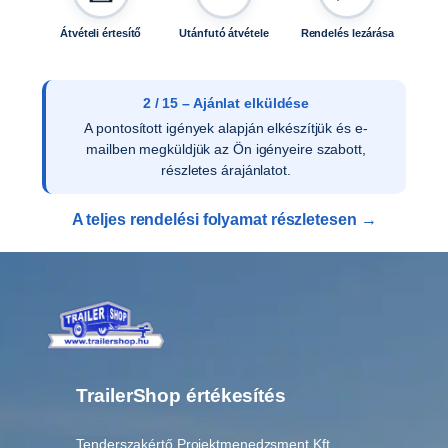
5
L
Átvételi értesítő
Utánfutó átvétele
Rendelés lezárása
-
h
e
2 / 15 – Ajánlat elküldése
z
A pontosított igények alapján elkészítjük és e-
m
mailben megküldjük az Ön igényeire szabott,
e
részletes árajánlatot.
n
n
A teljes rendelési folyamat részletesen →
y
i
s
é
g
TrailerShop értékesítés
Tenderszakértő Projektmenedzsment Kft.