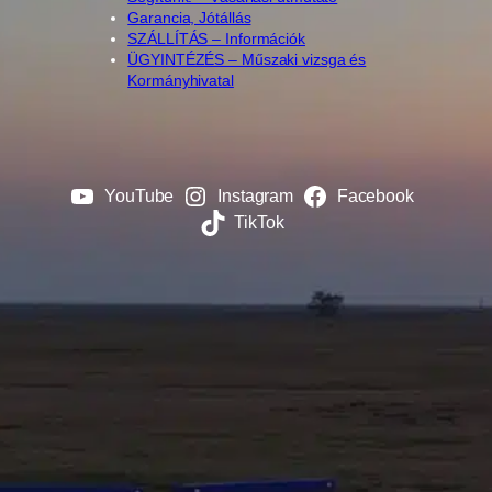
Garancia, Jótállás
SZÁLLÍTÁS – Információk
ÜGYINTÉZÉS – Műszaki vizsga és
Kormányhivatal
YouTube
Instagram
Facebook
TikTok