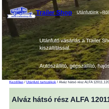
Ugrás
a
Trailer Shop
Utánfutóink
Ró
tartalomhoz
Utánfutó vásárlás a Trailer Sh
kiszállítással.
Autószállító, gépszállító, hajó
Kezdőlap
/
Utánfutó tartozékok
/ Alváz hátsó rész ALFA 12011,12
Alváz hátsó rész ALFA 1201