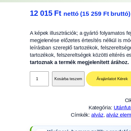
12 015
Ft
nettó (
15 259
Ft
bruttó)
A képek illusztrációk; a gyártó folyamatos f
megjelenése előzetes értesítés nélkül is mód
leírásban szereplő tartozékok, felszereltség
tartozékok, felszereltségek közötti eltérés 
tartoznak a termék megjelenített árához.
A
Árajánlatot Kérek
Kosárba teszem
l
v
á
Ci
z
Kategória:
Utánfut
h
Címkék:
alváz
, 
alváz ele
á
t