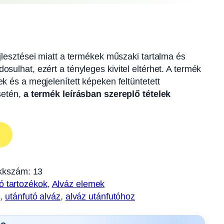
ejlesztései miatt a termékek műszaki tartalma és
osulhat, ezért a tényleges kivitel eltérhet. A termék
ek és a megjelenített képeken feltüntetett
esetén,
a termék leírásban szereplő tételek
kkszám:
13
ó tartozékok
, 
Alváz elemek
m
, 
utánfutó alváz
, 
alváz utánfutóhoz