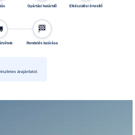
tás
Gyártási határidő
Elkészülési értesítő

🏁
átvétele
Rendelés lezárása
észletes árajánlatot.