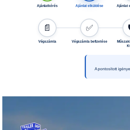
Ajánlatkérés
Ajánlat elküldése
Ajánlat 
📄
✅
Végszámla
Végszámla befizetése
Műszaki
K
A pontosított igény