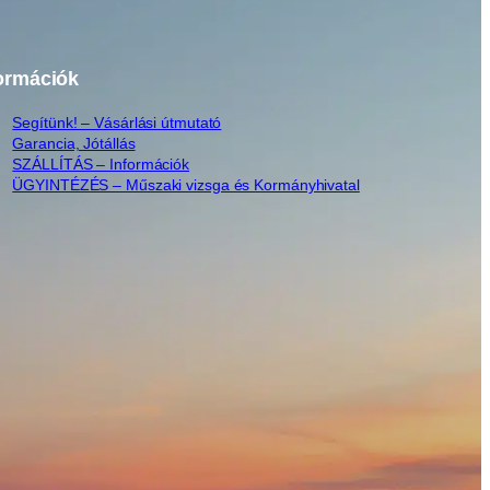
ormációk
Segítünk! – Vásárlási útmutató
Garancia, Jótállás
SZÁLLÍTÁS – Információk
ÜGYINTÉZÉS – Műszaki vizsga és Kormányhivatal