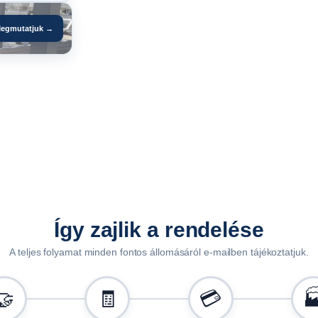
0
1
egmutatjuk →
3
P
R
u
t
á
n
f
u
t
ó
Így zajlik a rendelése
k
A teljes folyamat minden fontos állomásáról e-mailben tájékoztatjuk.
h
o
z
🤝
🧾
💳

m