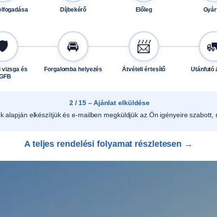
e
elfogadása
Díjbekérő
Előleg
Gyár
n
n
y
🛡️
🚘
📨

i
s
 vizsga és
Forgalomba helyezés
Átvételi értesítő
Utánfutó 
é
GFB
g
2 / 15 – Ajánlat elküldése
ek alapján elkészítjük és e-mailben megküldjük az Ön igényeire szabott, r
A teljes rendelési folyamat részletesen →