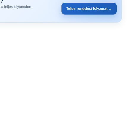
s?
 a teljes folyamaton.
Teljes rendelési folyamat →