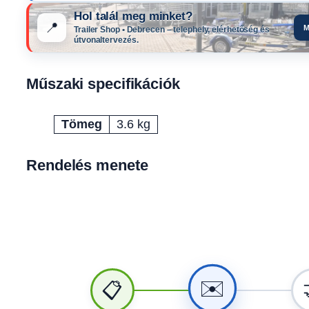
Hol talál meg minket?
📍
M
Trailer Shop • Debrecen – telephely, elérhetőség és
útvonaltervezés.
Műszaki specifikációk
Tömeg
3.6 kg
Attribútumok
Érték
Rendelés menete
✉️
📋