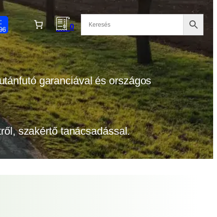
0
 utánfutó garanciával és országos
etről, szakértő tanácsadással.