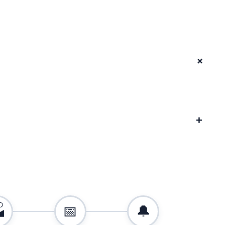
+
+

📅
🔔