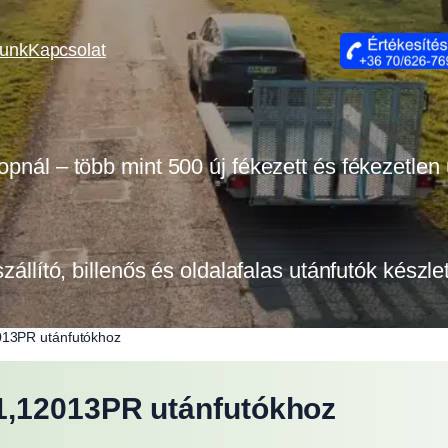
lunk
Kapcsolat
opnál – több mint 500 új fékezett és fékezetlen
szállító, billenős és oldalafalas utánfutók készl
013PR utánfutókhoz
1,12013PR utánfutókhoz