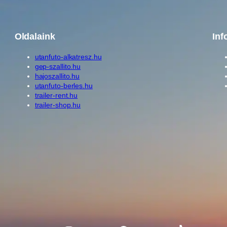
Oldalaink
Inf
utanfuto-alkatresz.hu
gep-szallito.hu
hajoszallito.hu
utanfuto-berles.hu
trailer-rent.hu
trailer-shop.hu