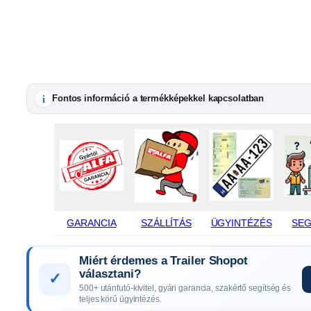
i
Fontos információ a termékképekkel kapcsolatban
GARANCIA
SZÁLLÍTÁS
ÜGYINTÉZÉS
SEG
Miért érdemes a Trailer Shopot
választani?
✓
500+ utánfutó-kivitel, gyári garancia, szakértő segítség és
teljes körű ügyintézés.