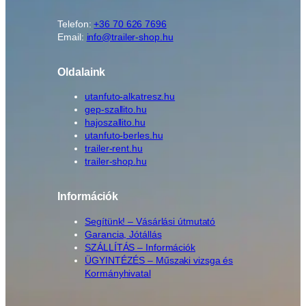
Telefon:
+36 70 626 7696
Email:
info@trailer-shop.hu
Oldalaink
utanfuto-alkatresz.hu
gep-szallito.hu
hajoszallito.hu
utanfuto-berles.hu
trailer-rent.hu
trailer-shop.hu
Információk
Segítünk! – Vásárlási útmutató
Garancia, Jótállás
SZÁLLÍTÁS – Információk
ÜGYINTÉZÉS – Műszaki vizsga és
Kormányhivatal