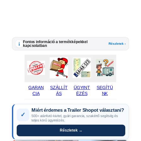
Fontos információ a termékképekkel
i
Részletek ›
kapcsolatban
GARAN
SZÁLLÍT
ÜGYINT
SEGÍTÜ
CIA
ÁS
ÉZÉS
NK
Miért érdemes a Trailer Shopot választani?
✓
500+ utánfutó-kivitel, gyári garancia, szakértő segítség és
teljes körű ügyintézés.
Részletek →