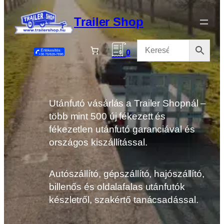
Ugrás
a
Trailer Shop
tartalomhoz
0
Utánfutó vásárlás a Trailer Shopnál –
több mint 500 új fékezett és
fékezetlen utánfutó garanciával és
országos kiszállítással.
Autószállító, gépszállító, hajószállító,
billenős és oldalafalas utánfutók
készletről, szakértő tanácsadással.