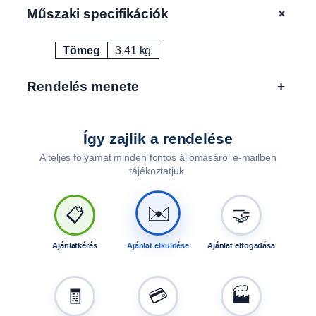
1
+
Műszaki specifikációk
1
5
Tömeg
3.41 kg
1
Attribútumok
Érték
1
u
Rendelés menete
+
t
á
n
Így zajlik a rendelése
f
A teljes folyamat minden fontos állomásáról e-mailben
u
tájékoztatjuk.
t
ó
h
✉️
📋
🤝
o
z
Ajánlatkérés
Ajánlat elküldése
Ajánlat elfogadása
m
e
n
🧾
💳
🏭
n
y