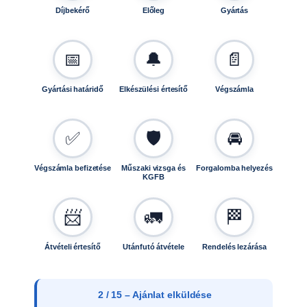
Díjbekérő
Előleg
Gyártás
i
s
é
📅
🔔
📄
g
Gyártási határidő
Elkészülési értesítő
Végszámla
✅
🛡️
🚘
Végszámla befizetése
Műszaki vizsga és
Forgalomba helyezés
KGFB
📨
🚛
🏁
Átvételi értesítő
Utánfutó átvétele
Rendelés lezárása
2 / 15 – Ajánlat elküldése