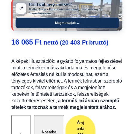
Hol talál meg minket?
📍
Trailer Shop • Debrecen – telephely, elérhetőség és
útvonaltervezés.
Megmutatjuk →
16 065
Ft
nettó (
20 403
Ft
bruttó)
A képek illusztrációk; a gyártó folyamatos fejlesztései
miatt a termékek műszaki tartalma és megjelenése
előzetes értesítés nélkül is módosulhat, ezért a
tényleges kivitel eltérhet. A termék leírásban szereplő
tartozékok, felszereltségek és a megjelenített
képeken feltüntetett tartozékok, felszereltségek
közötti eltérés esetén,
a termék leírásban szereplő
tételek tartoznak a termék megjelenített árához.
A
Áraj
l
ánla
v
Kosárba