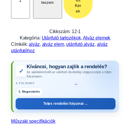
tot
teszem
á
Kér
z
ek
e
l
s
Cikkszám:
12-1
ő
Kategória:
Utánfutó tartozékok
, 
Alváz elemek
r
Címkék:
alváz
, 
alváz elem
, 
utánfutó alváz
, 
alváz
é
utánfutóhoz
s
z
Kíváncsi, hogyan zajlik a rendelés?
,
✓
Az ajánlatkéréstől az utánfutó átvételéig végigvezetjük a teljes
r
folyamaton.
ö
→
A FOLYAMAT
v
2. Megrendelés
i
d
Teljes rendelési folyamat →
A
L
F
Műszaki specifikációk
A