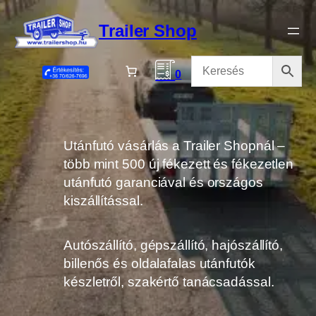
Ugrás
a
Trailer Shop
tartalomhoz
0
Utánfutó vásárlás a Trailer Shopnál –
több mint 500 új fékezett és fékezetlen
utánfutó garanciával és országos
kiszállítással.
Autószállító, gépszállító, hajószállító,
billenős és oldalafalas utánfutók
készletről, szakértő tanácsadással.