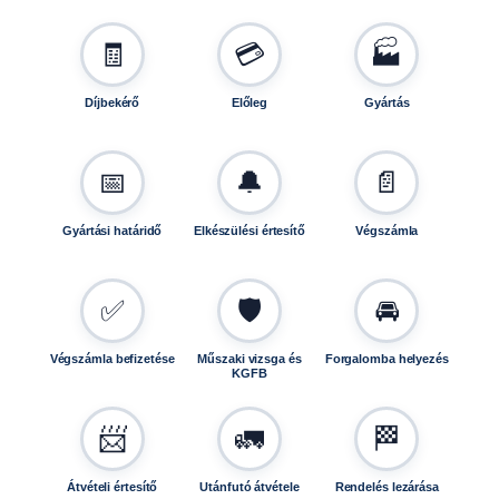
2
5
🧾
💳
🏭
1
5
Díjbekérő
Előleg
Gyártás
u
t
á
📅
🔔
📄
n
f
Gyártási határidő
Elkészülési értesítő
Végszámla
u
t
ó
✅
🛡️
🚘
k
h
Végszámla befizetése
Műszaki vizsga és
Forgalomba helyezés
o
KGFB
z
m
📨
🚛
🏁
e
n
n
Átvételi értesítő
Utánfutó átvétele
Rendelés lezárása