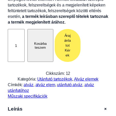
tartozékok, felszereltségek és a megjelenített képeken
feltüntetett tartozékok, felszereltségek közötti eltérés
esetén,
a termék leírásban szereplő tételek tartoznak
a termék megjelenített árához.
A
Áraj
l
ánla
v
Kosárba
tot
teszem
á
Kér
z
ek
e
l
s
Cikkszám:
12
ő
Kategória:
Utánfutó tartozékok
, 
Alváz elemek
r
Címkék:
alváz
, 
alváz elem
, 
utánfutó alváz
, 
alváz
é
utánfutóhoz
s
Műszaki specifikációk
z
A
+
Leírás
L