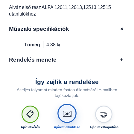
F
Alváz első rész ALFA 12011,12013,12513,12515
A
utánfutókhoz
1
2
0
+
Műszaki specifikációk
1
1
Tömeg
4.88 kg
Attribútumok
Érték
,
1
Rendelés menete
+
2
0
1
3
Így zajlik a rendelése
,
A teljes folyamat minden fontos állomásáról e-mailben
1
tájékoztatjuk.
2
5
✉️
📋
🤝
1
3
,
Ajánlatkérés
Ajánlat elküldése
Ajánlat elfogadása
1