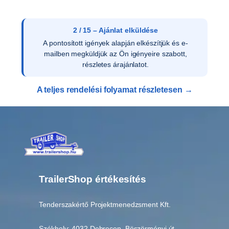
y
i
s
2 / 15 – Ajánlat elküldése
é
A pontosított igények alapján elkészítjük és e-
g
mailben megküldjük az Ön igényeire szabott,
részletes árajánlatot.
A teljes rendelési folyamat részletesen →
TrailerShop értékesítés
Tenderszakértő Projektmenedzsment Kft.
Székhely: 4032 Debrecen, Böszörményi út