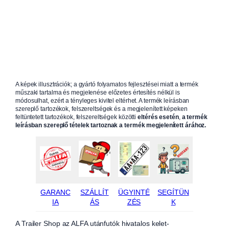
A képek illusztrációk; a gyártó folyamatos fejlesztései miatt a termék
műszaki tartalma és megjelenése előzetes értesítés nélkül is
módosulhat, ezért a tényleges kivitel eltérhet. A termék leírásban
szereplő tartozékok, felszereltségek és a megjelenített képeken
feltüntetett tartozékok, felszereltségek közötti
eltérés esetén
,
a termék
leírásban szereplő tételek tartoznak a termék megjelenített árához.
GARANC
SZÁLLÍT
ÜGYINTÉ
SEGÍTÜN
IA
ÁS
ZÉS
K
A Trailer Shop az ALFA utánfutók hivatalos kelet-