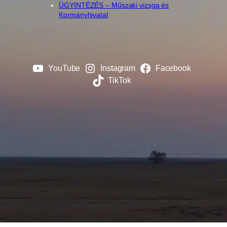
ÜGYINTÉZÉS – Műszaki vizsga és
Kormányhivatal
YouTube
Instagram
Facebook
TikTok