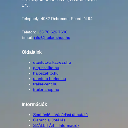
175.
Telephely: 4032 Debrecen, Füredi út 94.
Telefon:
+36 70 626 7696
Email:
info@trailer-shop.hu
Oldalaink
utanfuto-alkatresz.hu
gep-szallito.hu
hajoszallito.hu
utanfuto-berles.hu
trailer-rent.hu
trailer-shop.hu
Információk
Segítünk! – Vásárlási útmutató
Garancia, Jótállás
SZÁLLÍTÁS – Információk