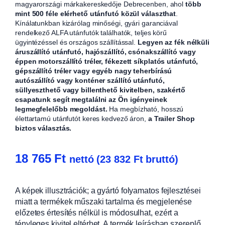
magyarországi márkakereskedője Debrecenben, ahol
több
mint 500 féle elérhető utánfutó közül választhat
.
Kínálatunkban kizárólag minőségi, gyári garanciával
rendelkező ALFA utánfutók találhatók, teljes körű
ügyintézéssel és országos szállítással.
Legyen az fék nélküli
áruszállító utánfutó, hajószállító, csónakszállító vagy
éppen motorszállító tréler, fékezett síkplatós utánfutó,
gépszállító tréler vagy egyéb nagy teherbírású
autószállító vagy konténer szállító utánfutó,
süllyeszthető vagy billenthető kivitelben, szakértő
csapatunk segít megtalálni az Ön igényeinek
legmegfelelőbb megoldást.
Ha megbízható, hosszú
élettartamú utánfutót keres kedvező áron,
a Trailer Shop
biztos választás.
18 765
Ft
nettó (
23 832
Ft
bruttó)
A képek illusztrációk; a gyártó folyamatos fejlesztései
miatt a termékek műszaki tartalma és megjelenése
előzetes értesítés nélkül is módosulhat, ezért a
tényleges kivitel eltérhet. A termék leírásban szereplő