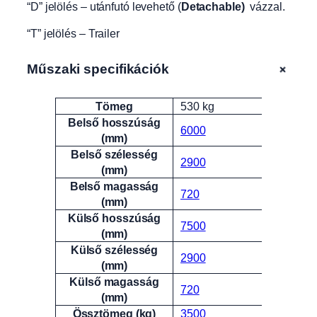
“D” jelölés – utánfutó levehető (
Detachable)
vázzal.
“T” jelölés – Trailer
+
Műszaki specifikációk
Tömeg
530 kg
Attribútumok
Érték
Belső hosszúság
6000
(mm)
Belső szélesség
2900
(mm)
Belső magasság
720
(mm)
Külső hosszúság
7500
(mm)
Külső szélesség
2900
(mm)
Külső magasság
720
(mm)
Össztömeg (kg)
3500