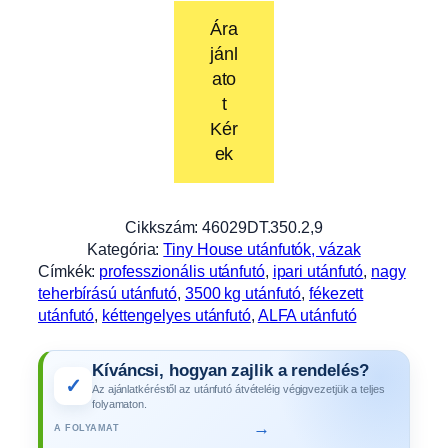
Ára
jánl
ato
t
Kér
ek
Cikkszám:
46029DT.350.2,9
Kategória:
Tiny House utánfutók, vázak
Címkék:
professzionális utánfutó
, 
ipari utánfutó
, 
nagy
teherbírású utánfutó
, 
3500 kg utánfutó
, 
fékezett
utánfutó
, 
kéttengelyes utánfutó
, 
ALFA utánfutó
Kíváncsi, hogyan zajlik a rendelés?
✓
Az ajánlatkéréstől az utánfutó átvételéig végigvezetjük a teljes
folyamaton.
→
A FOLYAMAT