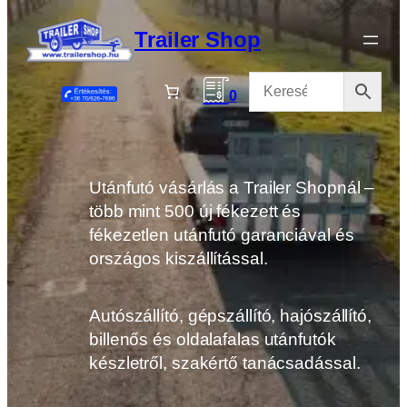
Ugrás
a
Trailer Shop
tartalomhoz
0
Utánfutó vásárlás a Trailer Shopnál –
több mint 500 új fékezett és
fékezetlen utánfutó garanciával és
országos kiszállítással.
Autószállító, gépszállító, hajószállító,
billenős és oldalafalas utánfutók
készletről, szakértő tanácsadással.