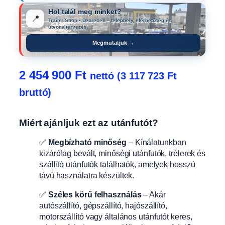
Hol talál meg minket?
📍
Trailer Shop • Debrecen – telephely, elérhetőség és
útvonaltervezés.
Megmutatjuk →
2 454 900
Ft
nettó (
3 117 723
Ft
bruttó)
Miért ajánljuk ezt az utánfutót?
✅
Megbízható minőség
– Kínálatunkban
kizárólag bevált, minőségi utánfutók, trélerek és
szállító utánfutók találhatók, amelyek hosszú
távú használatra készültek.
✅
Széles körű felhasználás
– Akár
autószállító, gépszállító, hajószállító,
motorszállító vagy általános utánfutót keres,