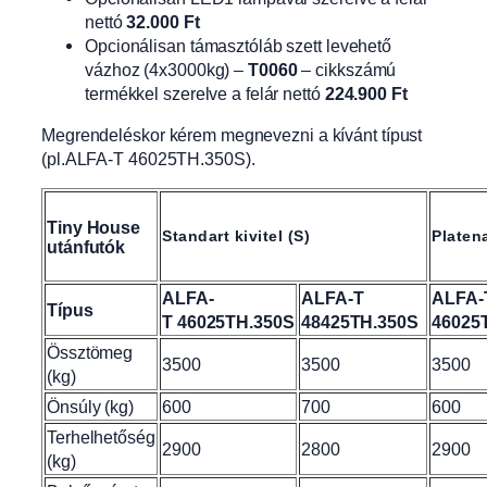
nettó
32.000 Ft
Opcionálisan támasztóláb szett levehető
vázhoz (4x3000kg) –
T0060
– cikkszámú
termékkel szerelve a felár nettó
224.900 Ft
Megrendeléskor kérem megnevezni a kívánt típust
(pl.ALFA-T 46025TH.350S).
Tiny House
Standart kivitel (S)
Platena
utánfutók
ALFA-
ALFA-T
ALFA-
Típus
T
46025TH.350S
48425TH.350S
46025
Össztömeg
3500
3500
3500
(kg)
Önsúly (kg)
600
700
600
Terhelhetőség
2900
2800
2900
(kg)