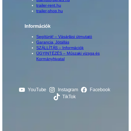
trailer-rent.hu
trailer-shop.hu
Információk
Segítünk! – Vásárlási útmutató
Garancia, Jótállás
SZÁLLÍTÁS – Információk
ÜGYINTÉZÉS – Műszaki vizsga és
Kormányhivatal
YouTube
Instagram
Facebook
TikTok