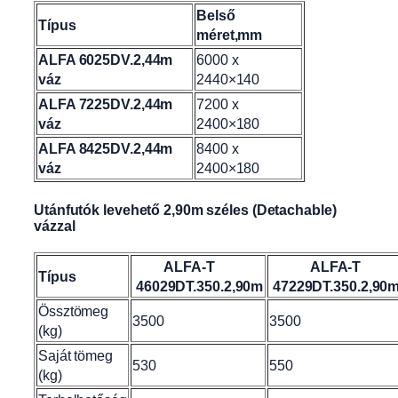
Belső
Típus
méret,mm
ALFA 6025DV.2,44m
6000 x
váz
2440×140
ALFA 7225DV.2,44m
7200 x
váz
2400×180
ALFA 8425DV.2,44m
8400 x
váz
2400×180
Utánfutók levehető 2,90m széles (Detachable)
vázzal
ALFA-T
ALFA-T
Típus
46029DT.350.2,90m
47229DT.350.2,90
Össztömeg
3500
3500
(kg)
Saját tömeg
530
550
(kg)