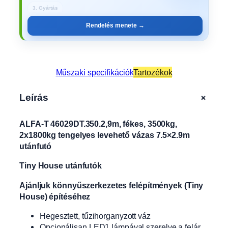
3. Gyártás
Rendelés menete →
Műszaki specifikációk
Tartozékok
+
Leírás
ALFA-T 46029DT.350.2,9m, fékes, 3500kg,
2x1800kg tengelyes levehető vázas 7.5×2.9m
utánfutó
Tiny House utánfutók
Ajánljuk könnyűszerkezetes felépítmények (Tiny
House) építéséhez
Hegesztett, tűzihorganyzott váz
Opcionálisan LED1 lámpával szerelve a felár