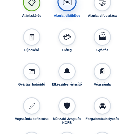
✉️
📋
🤝
Ajánlatkérés
Ajánlat elküldése
Ajánlat elfogadása
🧾
💳
🏭
Díjbekérő
Előleg
Gyártás
📅
🔔
📄
Gyártási határidő
Elkészülési értesítő
Végszámla
✅
🛡️
🚘
Végszámla befizetése
Műszaki vizsga és
Forgalomba helyezés
KGFB