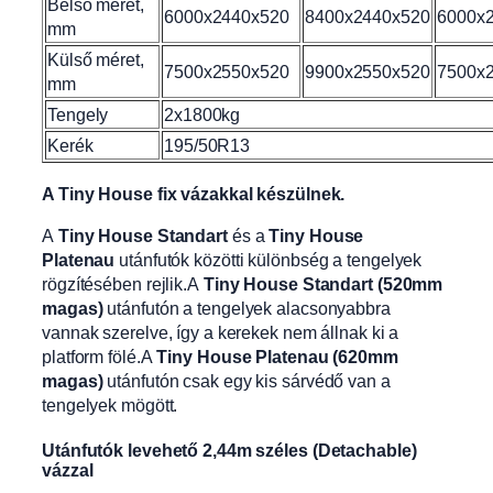
Belső méret,
6000x2440x520
8400x2440x520
6000x
mm
Külső méret,
7500x2550x520
9900x2550x520
7500x
mm
Tengely
2x1800kg
Kerék
195/50R13
A Tiny House fix vázakkal készülnek.
A
Tiny House Standart
és a
Tiny House
Platenau
utánfutók közötti különbség a tengelyek
rögzítésében rejlik.A
Tiny House Standart (520mm
magas)
utánfutón a tengelyek alacsonyabbra
vannak szerelve, így a kerekek nem állnak ki a
platform fölé.A
Tiny House Platenau (620mm
magas)
utánfutón csak egy kis sárvédő van a
tengelyek mögött.
Utánfutók levehető 2,44m széles (Detachable)
vázzal