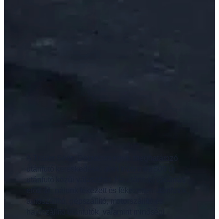
A Trailer Shop Debrecen egyik meghatározó
utánfutó kereskedése, ahol több mint 500 új
utánfutó közül választhat. Ha utánfutó vásárlás
előtt áll, nálunk fékezett és fékezetlen utánfutók,
autószállító, gépszállító, motorszállító és
hajószállító utánfutók, valamint minőségi