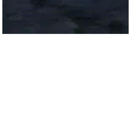
utánfutó alkatrészek és tartozékok széles
választékát találja meg. Országos kiszállítással,
garanciával és teljes körű ügyintézéssel várjuk
ügyfeleinket.