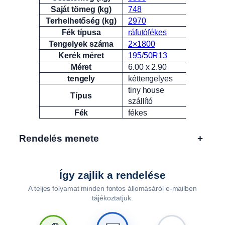
Saját tömeg (kg)
748
Terhelhetőség (kg)
2970
Fék típusa
ráfutófékes
Tengelyek száma
2×1800
Kerék méret
195/50R13
Méret
6.00 x 2.90
tengely
kéttengelyes
tiny house
Típus
szállító
Fék
fékes
Rendelés menete
+
Így zajlik a rendelése
A teljes folyamat minden fontos állomásáról e-mailben
tájékoztatjuk.