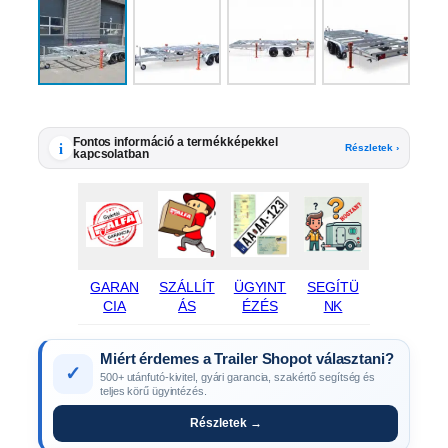
Fontos információ a termékképekkel
i
Részletek ›
kapcsolatban
GARAN
SZÁLLÍT
ÜGYINT
SEGÍTÜ
CIA
ÁS
ÉZÉS
NK
Miért érdemes a Trailer Shopot választani?
✓
500+ utánfutó-kivitel, gyári garancia, szakértő segítség és
teljes körű ügyintézés.
Részletek →