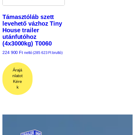
Támasztóláb szett
levehető vázhoz Tiny
House trailer
utánfutóhoz
(4x3000kg) T0060
224 900
Ft
nettó (
285 623
Ft
bruttó)
Árajá
nlatot
Kére
k