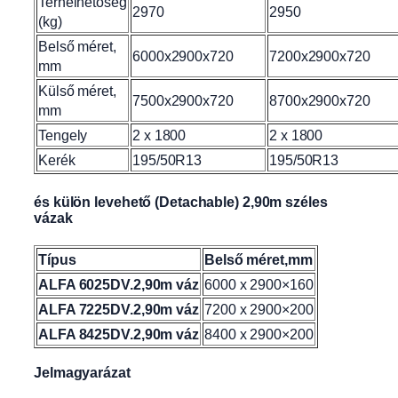
Terhelhetőség
2970
2950
(kg)
Belső méret,
6000x2900x720
7200x2900x720
mm
Külső méret,
7500x2900x720
8700x2900x720
mm
Tengely
2 x 1800
2 x 1800
Kerék
195/50R13
195/50R13
és külön levehető (Detachable) 2,90m széles
vázak
Típus
Belső méret,mm
ALFA 6025DV.2,90m váz
6000 x 2900×160
ALFA 7225DV.2,90m váz
7200 x 2900×200
ALFA 8425DV.2,90m váz
8400 x 2900×200
Jelmagyarázat