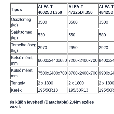
ALFA-T
ALFA-T
ALFA-T
Típus
46025DT.350
47225DT.350
48425D
Össztömeg
3500
3500
3500
(kg)
Saját tömeg
530
550
580
(kg)
Terhelhetőség
2970
2950
2920
(kg)
Belső méret,
6000x2440x680
7200x2400x700
8400x2
mm
Külső méret,
7500x2400x700
8700x2400x700
9900x2
mm
Tengely
2 x 1800
2 x 1800
2 x 180
Kerék
195/50R13
195/50R13
195/50
és külön levehető (Datachable) 2,44m széles
vázak