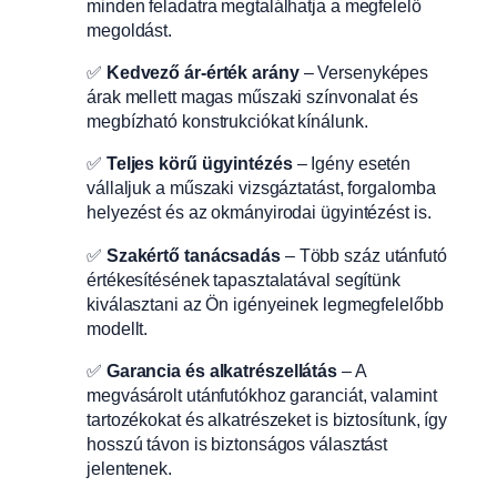
minden feladatra megtalálhatja a megfelelő
megoldást.
✅
Kedvező ár-érték arány
– Versenyképes
árak mellett magas műszaki színvonalat és
megbízható konstrukciókat kínálunk.
✅
Teljes körű ügyintézés
– Igény esetén
vállaljuk a műszaki vizsgáztatást, forgalomba
helyezést és az okmányirodai ügyintézést is.
✅
Szakértő tanácsadás
– Több száz utánfutó
értékesítésének tapasztalatával segítünk
kiválasztani az Ön igényeinek legmegfelelőbb
modellt.
✅
Garancia és alkatrészellátás
– A
megvásárolt utánfutókhoz garanciát, valamint
tartozékokat és alkatrészeket is biztosítunk, így
hosszú távon is biztonságos választást
jelentenek.