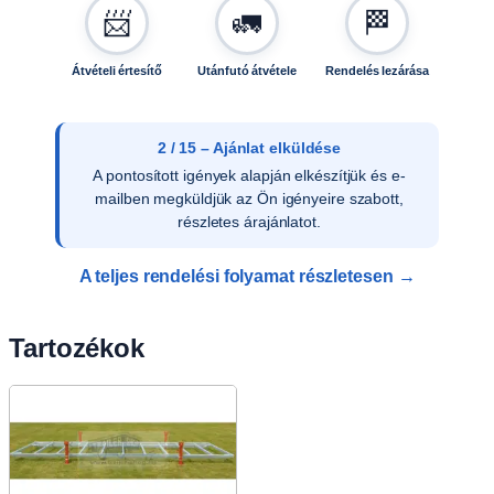
📨
🚛
🏁
Átvételi értesítő
Utánfutó átvétele
Rendelés lezárása
2 / 15 – Ajánlat elküldése
A pontosított igények alapján elkészítjük és e-
mailben megküldjük az Ön igényeire szabott,
részletes árajánlatot.
A teljes rendelési folyamat részletesen →
Tartozékok