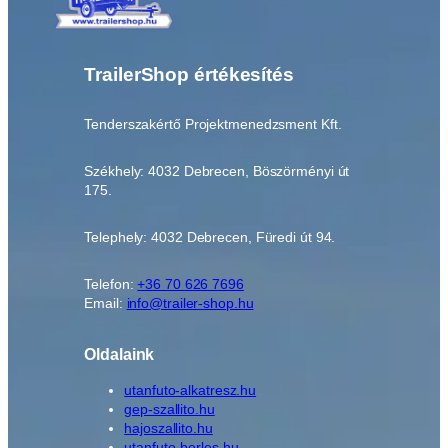
TrailerShop értékesítés
Tenderszakértő Projektmenedzsment Kft.
Székhely: 4032 Debrecen, Böszörményi út
175.
Telephely: 4032 Debrecen, Füredi út 94.
Telefon:
+36 70 626 7696
Email:
info@trailer-shop.hu
Oldalaink
utanfuto-alkatresz.hu
gep-szallito.hu
hajoszallito.hu
utanfuto-berles.hu