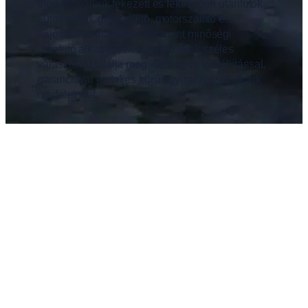
előtt áll, nálunk fékezett és fékezetlen utánfutók,
autószállító, gépszállító, motorszállító és
hajószállító utánfutók, valamint minőségi
utánfutó alkatrészek és tartozékok széles
választékát találja meg. Országos kiszállítással,
garanciával és teljes körű ügyintézéssel várjuk
ügyfeleinket.