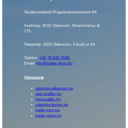
Tenderszakértő Projektmenedzsment Kft.
Székhely: 4032 Debrecen, Böszörményi út
175.
Telephely: 4032 Debrecen, Füredi út 94.
Telefon:
+36 70 626 7696
Email:
info@trailer-shop.hu
Oldalaink
utanfuto-alkatresz.hu
gep-szallito.hu
hajoszallito.hu
utanfuto-berles.hu
trailer-rent.hu
trailer-shop.hu