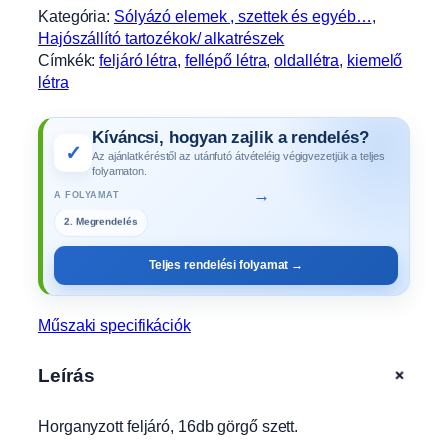
n
Kategória:
Sólyázó elemek , szettek és egyéb…
, 
e
Hajószállító tartozékok/ alkatrészek
J
Címkék:
feljáró létra
, 
fellépő létra
, 
oldallétra
, 
kiemelő
e
létra
t
R
Kíváncsi, hogyan zajlik a rendelés?
o
✓
Az ajánlatkéréstől az utánfutó átvételéig végigvezetjük a teljes
l
folyamaton.
l
→
A FOLYAMAT
a
n
3. Gyártás
d
Teljes rendelési folyamat →
G
o
f
Műszaki specifikációk
e
l
+
Leírás
j
á
Horganyzott feljáró, 16db görgő szett.
r