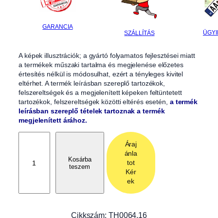
GARANCIA
ÜGYI
SZÁLLÍTÁS
A képek illusztrációk; a gyártó folyamatos fejlesztései miatt
a termékek műszaki tartalma és megjelenése előzetes
értesítés nélkül is módosulhat, ezért a tényleges kivitel
eltérhet. A termék leírásban szereplő tartozékok,
felszereltségek és a megjelenített képeken feltüntetett
tartozékok, felszereltségek közötti eltérés esetén,
a termék
leírásban szereplő tételek tartoznak a termék
megjelenített árához.
A
Áraj
L
ánla
F
Kosárba
tot
teszem
A
Kér
M
ek
a
r
i
Cikkszám:
TH0064.16