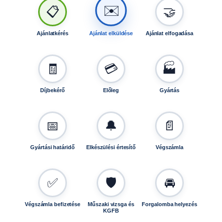
✉️
y
📋
🤝
i
s
Ajánlatkérés
Ajánlat elküldése
Ajánlat elfogadása
é
g
🧾
💳
🏭
Díjbekérő
Előleg
Gyártás
📅
🔔
📄
Gyártási határidő
Elkészülési értesítő
Végszámla
✅
🛡️
🚘
Végszámla befizetése
Műszaki vizsga és
Forgalomba helyezés
KGFB