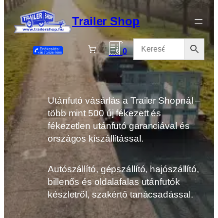
Ugrás
a
Trailer Shop
tartalomhoz
0
Utánfutó vásárlás a Trailer Shopnál –
több mint 500 új fékezett és
fékezetlen utánfutó garanciával és
országos kiszállítással.
Autószállító, gépszállító, hajószállító,
billenős és oldalafalas utánfutók
készletről, szakértő tanácsadással.