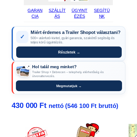
GARAN
SZÁLLÍT
ÜGYINT
SEGÍTÜ
CIA
ÁS
ÉZÉS
NK
Miért érdemes a Trailer Shopot választani?
✓
500+ utánfutó-kivitel, gyári garancia, szakértő segítség és
teljes körű ügyintézés.
Részletek →
Hol talál meg minket?
📍
Trailer Shop • Debrecen – telephely, elérhetőség és
útvonaltervezés.
Megmutatjuk →
430 000
Ft
nettó (
546 100
Ft
bruttó)