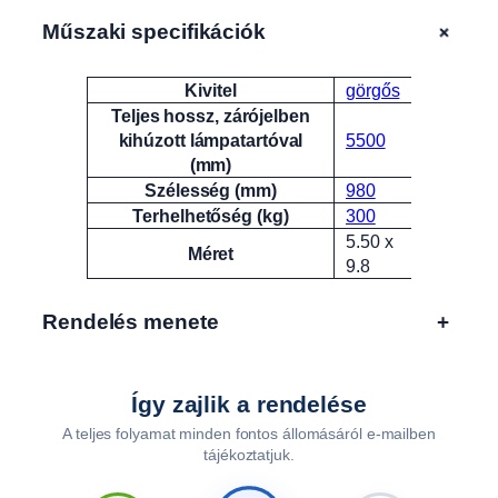
ó
"
+
Műszaki specifikációk
l
é
Kivitel
görgős
Attribútumok
Érték
t
Teljes hossz, zárójelben
r
kihúzott lámpatartóval
5500
a
(mm)
"
Szélesség (mm)
980
T
Terhelhetőség (kg)
300
H
5.50 x
0
Méret
9.8
0
6
4
Rendelés menete
+
.
1
6
Így zajlik a rendelése
m
A teljes folyamat minden fontos állomásáról e-mailben
e
tájékoztatjuk.
n
n