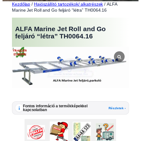
Kezdőlap
/
Hajószállító tartozékok/ alkatrészek
/ ALFA
Marine Jet Roll and Go feljáró “létra” TH0064.16
ALFA Marine Jet Roll and Go
feljáró “létra” TH0064.16
Fontos információ a termékképekkel
i
Részletek ›
kapcsolatban