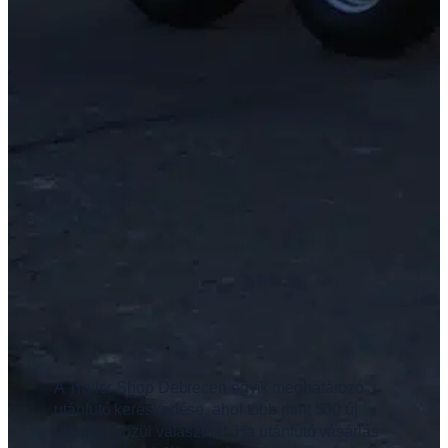
A Trailer Shop Debrecen egyik meghatározó
utánfutó kereskedése, ahol több mint 500 új
utánfutó közül választhat. Ha utánfutó vásárlás