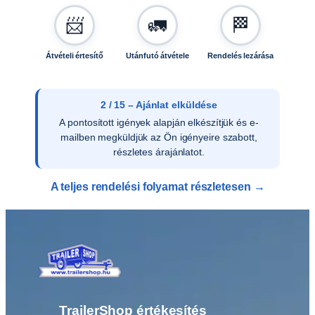
📨
🚛
🏁
Átvételi értesítő
Utánfutó átvétele
Rendelés lezárása
2 / 15 – Ajánlat elküldése
A pontosított igények alapján elkészítjük és e-
mailben megküldjük az Ön igényeire szabott,
részletes árajánlatot.
A teljes rendelési folyamat részletesen →
TrailerShop értékesítés