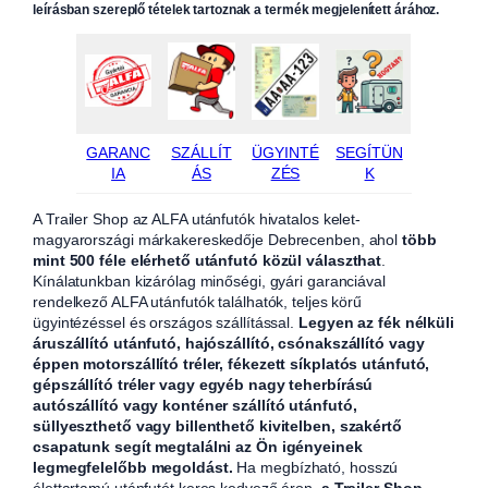
leírásban szereplő tételek tartoznak a termék megjelenített árához.
GARANC
SZÁLLÍT
ÜGYINTÉ
SEGÍTÜN
IA
ÁS
ZÉS
K
A Trailer Shop az ALFA utánfutók hivatalos kelet-
magyarországi márkakereskedője Debrecenben, ahol
több
mint 500 féle elérhető utánfutó közül választhat
.
Kínálatunkban kizárólag minőségi, gyári garanciával
rendelkező ALFA utánfutók találhatók, teljes körű
ügyintézéssel és országos szállítással.
Legyen az fék nélküli
áruszállító utánfutó, hajószállító, csónakszállító vagy
éppen motorszállító tréler, fékezett síkplatós utánfutó,
gépszállító tréler vagy egyéb nagy teherbírású
autószállító vagy konténer szállító utánfutó,
süllyeszthető vagy billenthető kivitelben, szakértő
csapatunk segít megtalálni az Ön igényeinek
legmegfelelőbb megoldást.
Ha megbízható, hosszú
élettartamú utánfutót keres kedvező áron,
a Trailer Shop