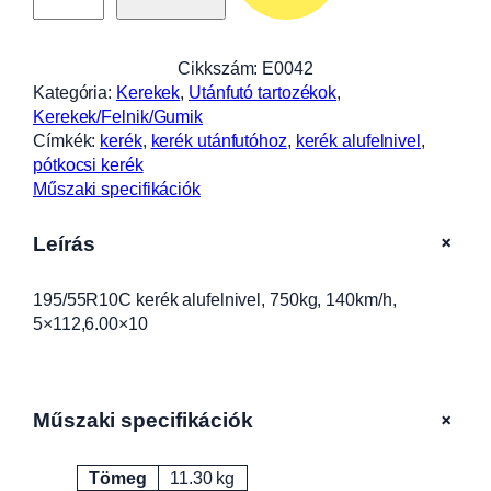
5
R
1
Cikkszám:
E0042
0
Kategória:
Kerekek
, 
Utánfutó tartozékok
, 
C
Kerekek/Felnik/Gumik
k
Címkék:
kerék
, 
kerék utánfutóhoz
, 
kerék alufelnivel
, 
e
pótkocsi kerék
r
Műszaki specifikációk
é
k
+
Leírás
a
l
195/55R10C kerék alufelnivel, 750kg, 140km/h,
u
5×112,6.00×10
f
e
l
n
+
Műszaki specifikációk
i
v
e
Tömeg
11.30 kg
Attribútumok
Érték