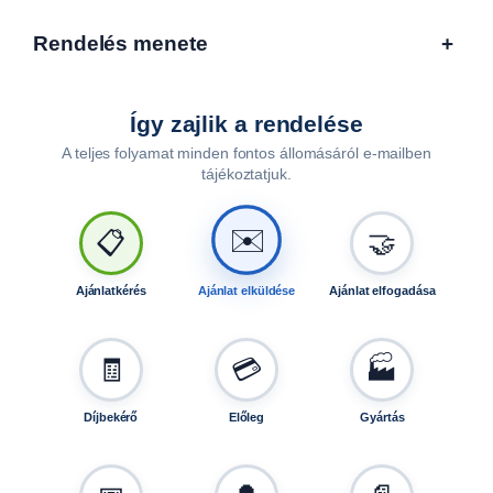
l
,
Rendelés menete
+
7
5
0
Így zajlik a rendelése
k
g
A teljes folyamat minden fontos állomásáról e-mailben
,
tájékoztatjuk.
1
4
✉️
📋
🤝
0
k
m
Ajánlatkérés
Ajánlat elküldése
Ajánlat elfogadása
/
h
🧾
💳
🏭
,
5
×
Díjbekérő
Előleg
Gyártás
1
1
2