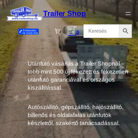
Ugrás
a
Trailer Shop
tartalomhoz
0
Utánfutó vásárlás a Trailer Shopnál –
több mint 500 új fékezett és fékezetlen
utánfutó garanciával és országos
kiszállítással.
Autószállító, gépszállító, hajószállító,
billenős és oldalafalas utánfutók
készletről, szakértő tanácsadással.