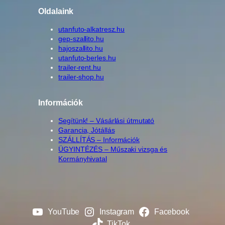
Oldalaink
utanfuto-alkatresz.hu
gep-szallito.hu
hajoszallito.hu
utanfuto-berles.hu
trailer-rent.hu
trailer-shop.hu
Információk
Segítünk! – Vásárlási útmutató
Garancia, Jótállás
SZÁLLÍTÁS – Információk
ÜGYINTÉZÉS – Műszaki vizsga és
Kormányhivatal
YouTube
Instagram
Facebook
TikTok