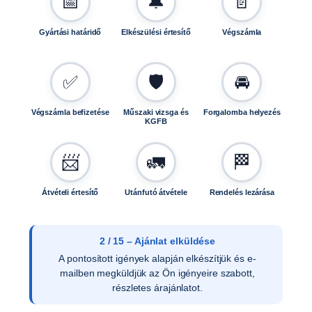
📅
🔔
📄
,
6
Gyártási határidő
Elkészülési értesítő
Végszámla
.
0
0
✅
🛡️
🚘
×
1
Végszámla befizetése
Műszaki vizsga és
Forgalomba helyezés
0
KGFB
E
0
📨
🚛
🏁
0
4
Átvételi értesítő
Utánfutó átvétele
Rendelés lezárása
2
m
e
n
2 / 15 – Ajánlat elküldése
n
A pontosított igények alapján elkészítjük és e-
y
mailben megküldjük az Ön igényeire szabott,
i
részletes árajánlatot.
s