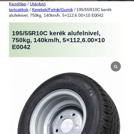
Kezdőlap
/
Utánfutó
tartozékok
/
Kerekek/Felnik/Gumik
/ 195/55R10C kerék
alufelnivel, 750kg, 140km/h, 5×112,6.00×10 E0042
195/55R10C kerék alufelnivel,
750kg, 140km/h, 5×112,6.00×10
E0042