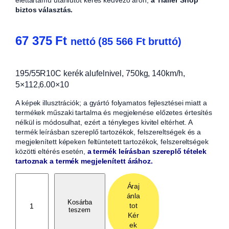
biztos választás.
67 375
Ft
nettó (
85 566
Ft
bruttó)
195/55R10C kerék alufelnivel, 750kg, 140km/h,
5×112,6.00×10
A képek illusztrációk; a gyártó folyamatos fejlesztései miatt a
termékek műszaki tartalma és megjelenése előzetes értesítés
nélkül is módosulhat, ezért a tényleges kivitel eltérhet. A
termék leírásban szereplő tartozékok, felszereltségek és a
megjelenített képeken feltüntetett tartozékok, felszereltségek
közötti eltérés esetén,
a termék leírásban szereplő tételek
tartoznak a termék megjelenített árához.
1
Áraj
9
ánla
5
Kosárba
tot
teszem
/
Kér
5
ek