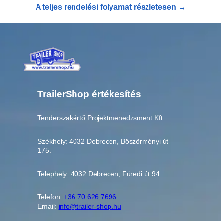
é
A teljes rendelési folyamat részletesen →
g
TrailerShop értékesítés
Tenderszakértő Projektmenedzsment Kft.
Székhely: 4032 Debrecen, Böszörményi út
175.
Telephely: 4032 Debrecen, Füredi út 94.
Telefon:
+36 70 626 7696
Email:
info@trailer-shop.hu