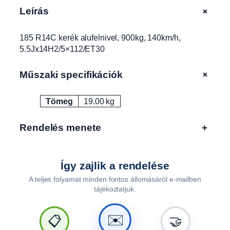
9
+
Leírás
0
0
185 R14C kerék alufelnivel, 900kg, 140km/h,
k
5.5Jx14H2/5×112/ET30
g
,
1
+
Műszaki specifikációk
4
0
Tömeg
19.00 kg
Attribútumok
Érték
k
m
Rendelés menete
+
/
h
,
5
Így zajlik a rendelése
.
A teljes folyamat minden fontos állomásáról e-mailben
5
tájékoztatjuk.
J
x
✉️
📋
🤝
1
4