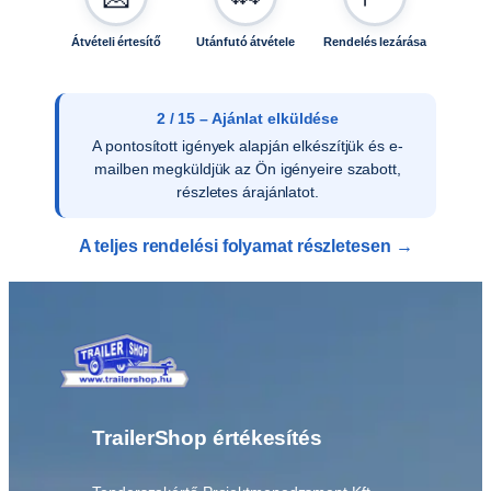
n
n
Átvételi értesítő
Utánfutó átvétele
Rendelés lezárása
y
i
s
2 / 15 – Ajánlat elküldése
é
A pontosított igények alapján elkészítjük és e-
g
mailben megküldjük az Ön igényeire szabott,
részletes árajánlatot.
A teljes rendelési folyamat részletesen →
TrailerShop értékesítés