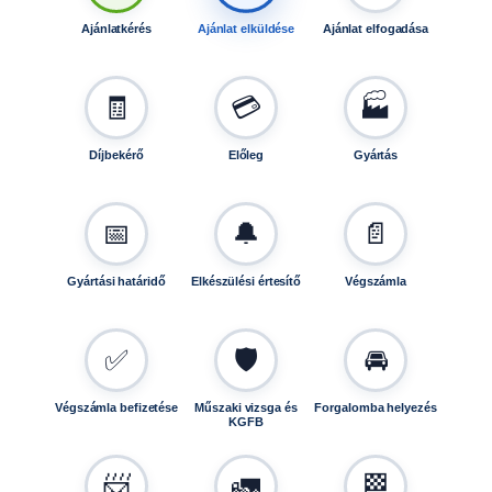
H
Ajánlatkérés
Ajánlat elküldése
Ajánlat elfogadása
2
/
5
🧾
💳
🏭
×
1
Díjbekérő
Előleg
Gyártás
1
2
/
📅
🔔
📄
E
T
Gyártási határidő
Elkészülési értesítő
Végszámla
3
0
E
✅
🛡️
🚘
0
0
Végszámla befizetése
Műszaki vizsga és
Forgalomba helyezés
4
KGFB
3
m
📨
🚛
🏁
e