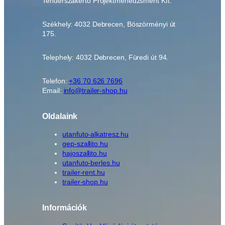
Tenderszakértő Projektmenedzsment Kft.
Székhely: 4032 Debrecen, Böszörményi út
175.
Telephely: 4032 Debrecen, Füredi út 94.
Telefon:
+36 70 626 7696
Email:
info@trailer-shop.hu
Oldalaink
utanfuto-alkatresz.hu
gep-szallito.hu
hajoszallito.hu
utanfuto-berles.hu
trailer-rent.hu
trailer-shop.hu
Információk