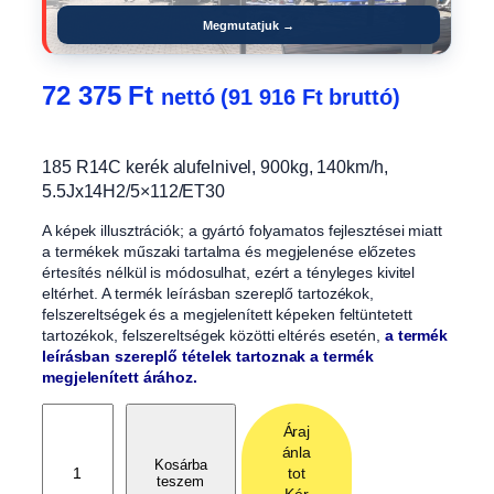
Megmutatjuk →
72 375
Ft
nettó (
91 916
Ft
bruttó)
185 R14C kerék alufelnivel, 900kg, 140km/h,
5.5Jx14H2/5×112/ET30
A képek illusztrációk; a gyártó folyamatos fejlesztései miatt
a termékek műszaki tartalma és megjelenése előzetes
értesítés nélkül is módosulhat, ezért a tényleges kivitel
eltérhet. A termék leírásban szereplő tartozékok,
felszereltségek és a megjelenített képeken feltüntetett
tartozékok, felszereltségek közötti eltérés esetén,
a termék
leírásban szereplő tételek tartoznak a termék
megjelenített árához.
1
Áraj
8
ánla
5
Kosárba
tot
teszem
R
Kér