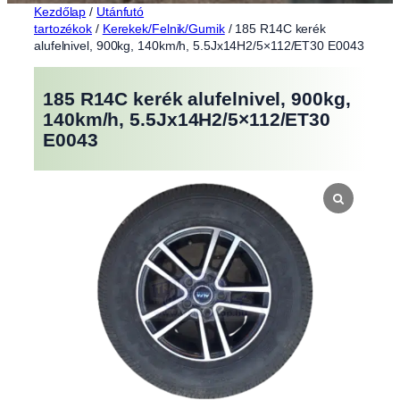
Kezdőlap
/
Utánfutó
tartozékok
/
Kerekek/Felnik/Gumik
/ 185 R14C kerék
alufelnivel, 900kg, 140km/h, 5.5Jx14H2/5×112/ET30 E0043
185 R14C kerék alufelnivel, 900kg,
140km/h, 5.5Jx14H2/5×112/ET30
E0043