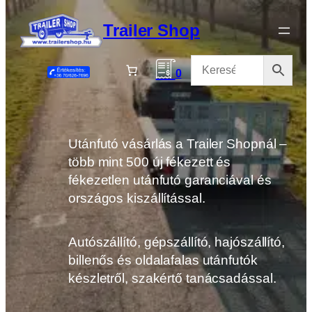
Ugrás
a
Trailer Shop
tartalomhoz
0
Utánfutó vásárlás a Trailer Shopnál –
több mint 500 új fékezett és
fékezetlen utánfutó garanciával és
országos kiszállítással.
Autószállító, gépszállító, hajószállító,
billenős és oldalafalas utánfutók
készletről, szakértő tanácsadással.