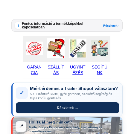
Fontos információ a termékképekkel
i
Részletek ›
kapcsolatban
GARAN
SZÁLLÍT
ÜGYINT
SEGÍTÜ
CIA
ÁS
ÉZÉS
NK
Miért érdemes a Trailer Shopot választani?
✓
500+ utánfutó-kivitel, gyári garancia, szakértő segítség és
teljes körű ügyintézés.
Részletek →
Hol talál meg minket?
📍
Trailer Shop • Debrecen – telephely, elérhetőség és
útvonaltervezés.