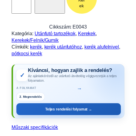
1
ek
4
C
k
Cikkszám:
E0043
e
Kategória:
Utánfutó tartozékok
, 
Kerekek
, 
r
Kerekek/Felnik/Gumik
é
Címkék:
kerék
, 
kerék utánfutóhoz
, 
kerék alufelnivel
, 
k
pótkocsi kerék
a
l
Kíváncsi, hogyan zajlik a rendelés?
u
✓
Az ajánlatkéréstől az utánfutó átvételéig végigvezetjük a teljes
f
folyamaton.
e
→
A FOLYAMAT
l
2. Megrendelés
n
i
Teljes rendelési folyamat →
v
e
l
Műszaki specifikációk
,