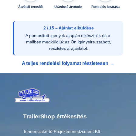
Átvételi értesítő
Utánfutó átvétele
Rendelés lezárása
2 / 15 – Ajánlat elküldése
A pontosított igények alapján elkészítjük és e-
mailben megküldjük az Ön igényeire szabott,
részletes árajánlatot.
A teljes rendelési folyamat részletesen →
TrailerShop értékesítés
Tenderszakértő Projektmenedzsment Kft.