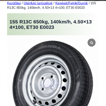
Kezdőlap
/
Utánfutó tartozékok
/
Kerekek/Felnik/Gumik
/ 155
R13C 650kg, 140km/h, 4.50×13 4×100, ET30 E0023
155 R13C 650kg, 140km/h, 4.50×13
4×100, ET30 E0023