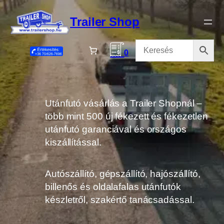
Ugrás
a
Trailer Shop
tartalomhoz
0
Utánfutó vásárlás a Trailer Shopnál –
több mint 500 új fékezett és fékezetlen
utánfutó garanciával és országos
kiszállítással.
Autószállító, gépszállító, hajószállító,
billenős és oldalafalas utánfutók
készletről, szakértő tanácsadással.