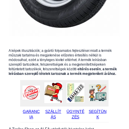
A képek illusztrációk; a gyártó folyamatos fejlesztései miatt a termék
műszaki tartalma és megjelenése előzetes értesítés nélkül is
módosulhat, ezért a tényleges kivitel eltérhet. A termék leírásban
szereplő tartozékok, felszereltségek és a megjelenített képeken
feltüntetett tartozékok, felszereltségek közötti
eltérés esetén
,
a termék
leírásban szereplő tételek tartoznak a termék megjelenített árához.
GARANC
SZÁLLÍT
ÜGYINTÉ
SEGÍTÜN
IA
ÁS
ZÉS
K