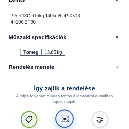
0
k
m
155 R13C 615kg,140km/h,4.50×13
/
,4×100,ET30
h
,
+
Műszaki specifikációk
4
.
Tömeg
13.85 kg
5
Attribútumok
Érték
0
×
Rendelés menete
+
1
3
4
Így zajlik a rendelése
×
A teljes folyamat minden fontos állomásáról e-mailben
1
tájékoztatjuk.
0
0
✉️
,
📋
🤝
E