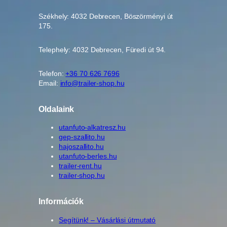
Székhely: 4032 Debrecen, Böszörményi út
175.
Telephely: 4032 Debrecen, Füredi út 94.
Telefon:
+36 70 626 7696
Email:
info@trailer-shop.hu
Oldalaink
utanfuto-alkatresz.hu
gep-szallito.hu
hajoszallito.hu
utanfuto-berles.hu
trailer-rent.hu
trailer-shop.hu
Információk
Segítünk! – Vásárlási útmutató