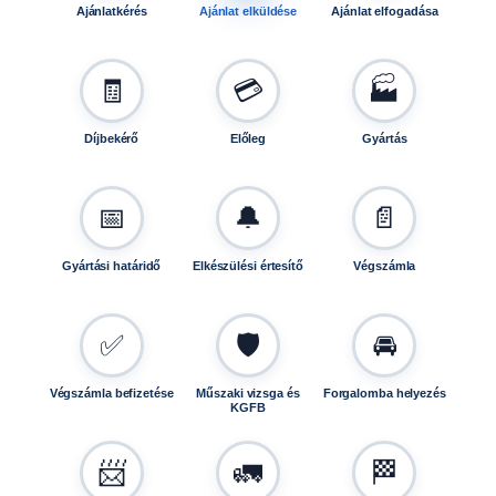
T
Ajánlatkérés
Ajánlat elküldése
Ajánlat elfogadása
3
0
E
🧾
💳
🏭
0
0
Díjbekérő
Előleg
Gyártás
2
3
m
📅
🔔
📄
e
n
Gyártási határidő
Elkészülési értesítő
Végszámla
n
y
i
✅
🛡️
🚘
s
é
g
Végszámla befizetése
Műszaki vizsga és
Forgalomba helyezés
KGFB
📨
🚛
🏁