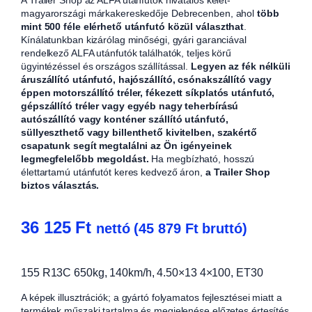
A Trailer Shop az ALFA utánfutók hivatalos kelet-
magyarországi márkakereskedője Debrecenben, ahol
több
mint 500 féle elérhető utánfutó közül választhat
.
Kínálatunkban kizárólag minőségi, gyári garanciával
rendelkező ALFA utánfutók találhatók, teljes körű
ügyintézéssel és országos szállítással.
Legyen az fék nélküli
áruszállító utánfutó, hajószállító, csónakszállító vagy
éppen motorszállító tréler, fékezett síkplatós utánfutó,
gépszállító tréler vagy egyéb nagy teherbírású
autószállító vagy konténer szállító utánfutó,
süllyeszthető vagy billenthető kivitelben, szakértő
csapatunk segít megtalálni az Ön igényeinek
legmegfelelőbb megoldást.
Ha megbízható, hosszú
élettartamú utánfutót keres kedvező áron,
a Trailer Shop
biztos választás.
36 125
Ft
nettó (
45 879
Ft
bruttó)
155 R13C 650kg, 140km/h, 4.50×13 4×100, ET30
A képek illusztrációk; a gyártó folyamatos fejlesztései miatt a
termékek műszaki tartalma és megjelenése előzetes értesítés