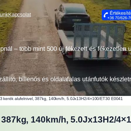
lunk
Kapcsolat
opnál – több mint 500 új fékezett és fékezetlen
zállító, billenős és oldalafalas utánfutók készle
3 kerék alufelnivel, 387kg, 140km/h, 5.0Jx13H2/4×100/ET30 E0041
l, 387kg, 140km/h, 5.0Jx13H2/4