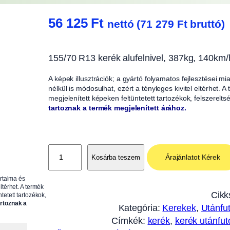
56 125
Ft
nettó (
71 279
Ft
bruttó)
155/70 R13 kerék alufelnivel, 387kg, 140k
A képek illusztrációk; a gyártó folyamatos fejlesztései m
nélkül is módosulhat, ezért a tényleges kivitel eltérhet. 
megjelenített képeken feltüntetett tartozékok, felszerelts
tartoznak a termék megjelenített árához.
1
Árajánlatot Kérek
Kosárba teszem
5
5
artalma és
ltérhet. A termék
/
Cikk
tetett tartozékok,
7
artoznak a
Kategória:
Kerekek
, 
Utánfu
0
Címkék:
kerék
, 
kerék utánfu
R