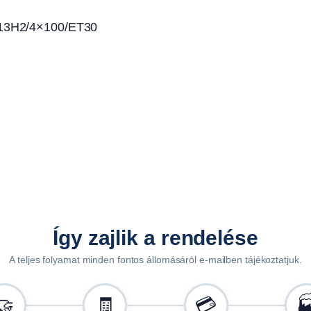
,
Jx13H2/4×100/ET30
3
8
7
k
g
,
1
4
0
k
m
/
Így zajlik a rendelése
h
,
A teljes folyamat minden fontos állomásáról e-mailben tájékoztatjuk.
5
.
🤝
🧾
💳

0