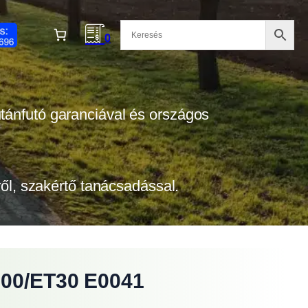
0
 utánfutó garanciával és országos
tről, szakértő tanácsadással.
×100/ET30 E0041