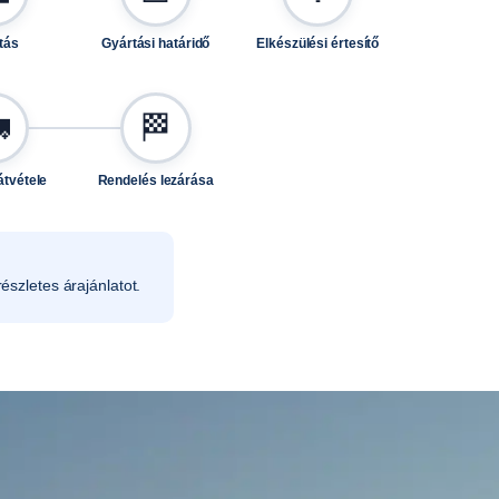
tás
Gyártási határidő
Elkészülési értesítő

🏁
átvétele
Rendelés lezárása
észletes árajánlatot.