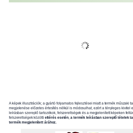
A képek illusztrációk; a gyártó folyamatos fejlesztései miatt a termék műszaki t
megjelenése előzetes értesítés nélkül is módosulhat, ezért a tényleges kivitel e
leírásban szereplő tartozékok, felszereltségek és a megjelenített képeken feltün
felszereltségek közötti
eltérés esetén
,
a termék leírásban szereplő tételek t
termék megjelenített árához.