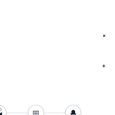
+
+

📅
🔔