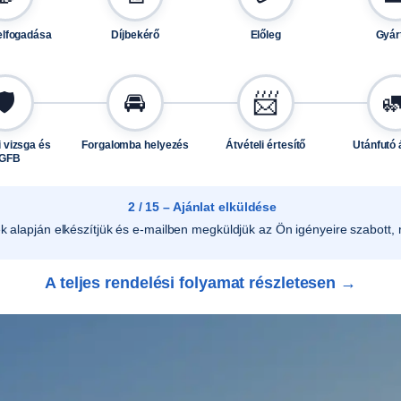
J
elfogadása
Díjbekérő
Előleg
Gyár
x
1
3
🛡️
🚘
📨

H
2
 vizsga és
Forgalomba helyezés
Átvételi értesítő
Utánfutó 
/
GFB
4
×
2 / 15 – Ajánlat elküldése
1
ek alapján elkészítjük és e-mailben megküldjük az Ön igényeire szabott, r
0
0
A teljes rendelési folyamat részletesen →
/
E
T
3
0
E