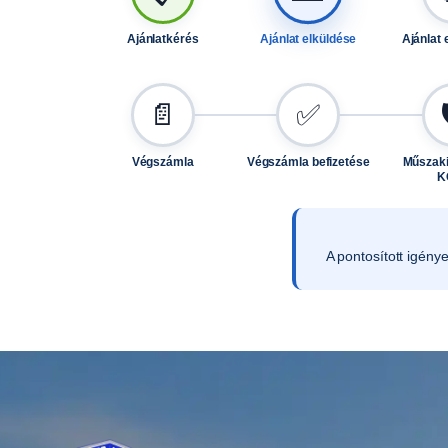
Ajánlatkérés
Ajánlat elküldése
Ajánlat 
📄
✅
Végszámla
Végszámla befizetése
Műszaki
K
A pontosított igény