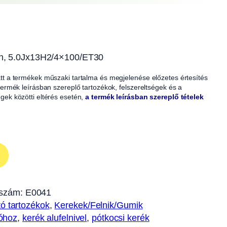
m/h, 5.0Jx13H2/4×100/ET30
iatt a termékek műszaki tartalma és megjelenése előzetes értesítés
A termék leírásban szereplő tartozékok, felszereltségek és a
égek közötti eltérés esetén,
a termék leírásban szereplő tételek
szám:
E0041
tó tartozékok
, 
Kerekek/Felnik/Gumik
tóhoz
, 
kerék alufelnivel
, 
pótkocsi kerék