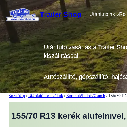
Ugrás
a
Trailer Shop
Utánfutóink
Ró
tartalomhoz
Utánfutó vásárlás a Trailer Sh
kiszállítással.
Autószállító, gépszállító, hajós
Kezdőlap
/
Utánfutó tartozékok
/
Kerekek/Felnik/Gumik
/ 155/70 R1
155/70 R13 kerék alufelnive