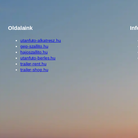
0
0
4
Oldalaink
In
1
m
utanfuto-alkatresz.hu
e
gep-szallito.hu
hajoszallito.hu
n
utanfuto-berles.hu
n
trailer-rent.hu
y
trailer-shop.hu
i
s
é
g