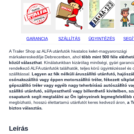
GARANCIA
SZÁLLÍTÁS
ÜGYINTÉZÉS
SEGÍ
A Trailer Shop az ALFA utánfutók hivatalos kelet-magyarországi
márkakereskedője Debrecenben, ahol
több mint 500 féle elérhet
közül választhat
. Kínálatunkban kizárólag minőségi, gyári garanci
rendelkező ALFA utánfutók találhatók, teljes körű ügyintézéssel és
szállítással.
Legyen az fék nélküli áruszállító utánfutó, hajószál
csónakszállító vagy éppen motorszállító tréler, fékezett síkpla
gépszállító tréler vagy egyéb nagy teherbírású autószállító v
szállító utánfutó, süllyeszthető vagy billenthető kivitelben, sz
csapatunk segít megtalálni az Ön igényeinek legmegfelelőbb
megbízható, hosszú élettartamú utánfutót keres kedvező áron,
a T
biztos választás.
Leírás