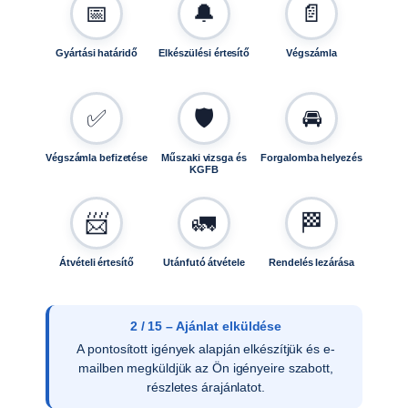
📅
🔔
📄
Gyártási határidő
Elkészülési értesítő
Végszámla
✅
🛡️
🚘
Végszámla befizetése
Műszaki vizsga és
Forgalomba helyezés
KGFB
📨
🚛
🏁
Átvételi értesítő
Utánfutó átvétele
Rendelés lezárása
2 / 15 – Ajánlat elküldése
A pontosított igények alapján elkészítjük és e-
mailben megküldjük az Ön igényeire szabott,
részletes árajánlatot.