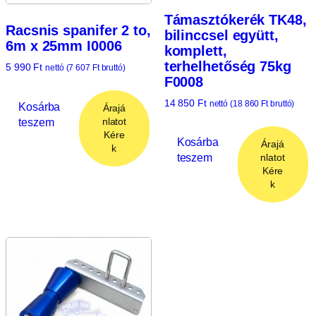
Támasztókerék TK48,
Racsnis spanifer 2 to,
bilinccsel együtt,
6m x 25mm I0006
komplett,
terhelhetőség 75kg
5 990
Ft
nettó (
7 607
Ft
bruttó)
F0008
14 850
Ft
nettó (
18 860
Ft
bruttó)
Kosárba
Árajá
teszem
nlatot
Kére
Kosárba
Árajá
k
teszem
nlatot
Kére
k