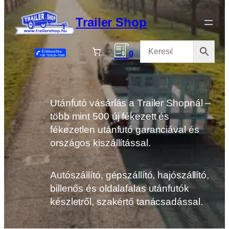
Ugrás
a
Trailer Shop
tartalomhoz
0
Utánfutó vásárlás a Trailer Shopnál –
több mint 500 új fékezett és
fékezetlen utánfutó garanciával és
országos kiszállítással.
Autószállító, gépszállító, hajószállító,
billenős és oldalafalas utánfutók
készletről, szakértő tanácsadással.