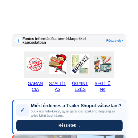
Fontos információ a termékképekkel
i
Részletek ›
kapcsolatban
GARAN
SZÁLLÍT
ÜGYINT
SEGÍTÜ
CIA
ÁS
ÉZÉS
NK
Miért érdemes a Trailer Shopot választani?
✓
500+ utánfutó-kivitel, gyári garancia, szakértő segítség és
teljes körű ügyintézés.
Részletek →