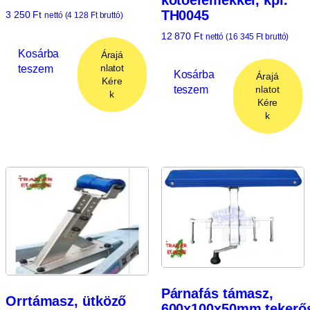
TH0045
3 250
Ft
nettó (
4 128
Ft
bruttó)
12 870
Ft
nettó (
16 345
Ft
bruttó)
Kosárba
Árajá
teszem
nlatot
Kosárba
Árajá
Kére
teszem
nlatot
k
Kére
k
Párnafás támasz,
Orrtámasz, ütköző
600x100x50mm,tekerő