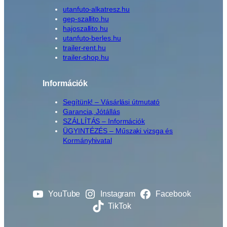
utanfuto-alkatresz.hu
gep-szallito.hu
hajoszallito.hu
utanfuto-berles.hu
trailer-rent.hu
trailer-shop.hu
Információk
Segítünk! – Vásárlási útmutató
Garancia, Jótállás
SZÁLLÍTÁS – Információk
ÜGYINTÉZÉS – Műszaki vizsga és
Kormányhivatal
YouTube
Instagram
Facebook
TikTok