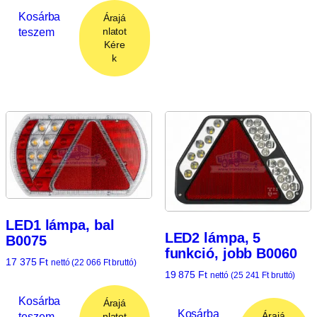
Kosárba
Árajá
teszem
nlatot
Kére
k
LED1 lámpa, bal
LED2 lámpa, 5
B0075
funkció, jobb B0060
17 375
Ft
nettó (
22 066
Ft
bruttó)
19 875
Ft
nettó (
25 241
Ft
bruttó)
Kosárba
Árajá
Kosárba
Árajá
teszem
nlatot