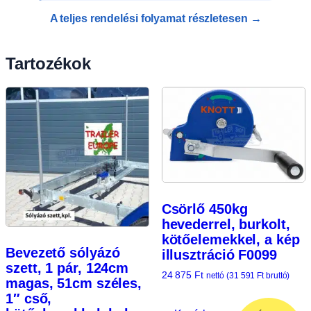
A teljes rendelési folyamat részletesen →
Tartozékok
Csörlő 450kg
hevederrel, burkolt,
kötőelemekkel, a kép
Bevezető sólyázó
illusztráció F0099
szett, 1 pár, 124cm
24 875
Ft
nettó (
31 591
Ft
bruttó)
magas, 51cm széles,
1″ cső,