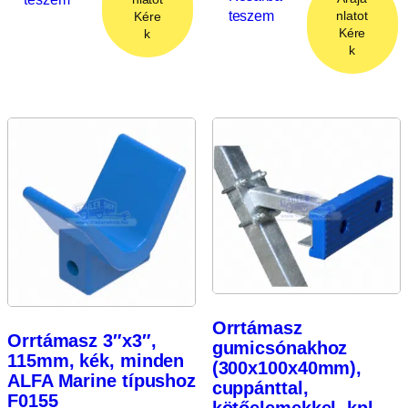
teszem
nlatot
Kére
Kére
k
k
Orrtámasz
Orrtámasz 3″x3″,
gumicsónakhoz
115mm, kék, minden
(300x100x40mm),
ALFA Marine típushoz
cuppánttal,
F0155
kötőelemekkel, kpl.