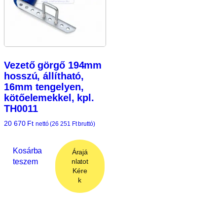
Vezető görgő 194mm
hosszú, állítható,
16mm tengelyen,
kötőelemekkel, kpl.
TH0011
20 670
Ft
nettó (
26 251
Ft
bruttó)
Kosárba
Árajá
teszem
nlatot
Kére
k