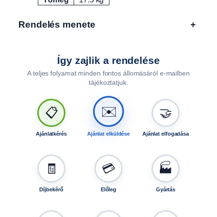
Attribútumok
Érték
5
1
Rendelés menete
+
3
L
-
Így zajlik a rendelése
h
A teljes folyamat minden fontos állomásáról e-mailben
o
tájékoztatjuk.
z
m
e
✉️
📋
🤝
n
n
Ajánlatkérés
Ajánlat elküldése
Ajánlat elfogadása
y
i
s
🧾
💳
🏭
é
g
Díjbekérő
Előleg
Gyártás