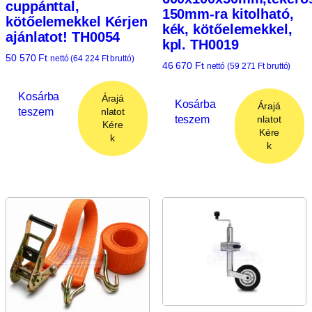
cuppánttal,
150mm-ra kitolható,
kötőelemekkel Kérjen
kék, kötőelemekkel,
ajánlatot! TH0054
kpl. TH0019
50 570
Ft
nettó (
64 224
Ft
bruttó)
46 670
Ft
nettó (
59 271
Ft
bruttó)
Kosárba
Árajá
Kosárba
Árajá
teszem
nlatot
teszem
nlatot
Kére
Kére
k
k