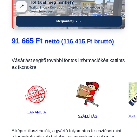
Hol talál meg minket?
📍
Trailer Shop • Debrecen – telephely, elérhetőség és
útvonaltervezés.
Megmutatjuk →
91 665
Ft
nettó (
116 415
Ft
bruttó)
Vásárlást segítő további fontos információkért kattints
az ikonokra:
GARANCIA
ÜGYI
SZÁLLÍTÁS
A képek illusztrációk; a gyártó folyamatos fejlesztései miatt
a termékek műszaki tartalma és megjelenése előzetes