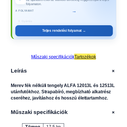
i
folyamaton.
t
→
A FOLYAMAT
e
3. Gyártás
n
g
Teljes rendelési folyamat →
e
l
y
A
Műszaki specifikációk
Tartozékok
L
F
+
A
Leírás
1
2
Merev fék nélküli tengely ALFA 12013L és 12513L
0
utánfutókhoz. Strapabíró, megbízható alkatrész
1
cseréhez, javításhoz és hosszú élettartamhoz.
3
L
+
Műszaki specifikációk
,
1
2
Tömeg
17.5 kg