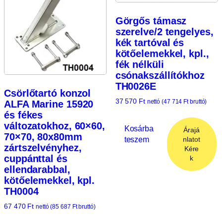
Görgős támasz
szerelve/2 tengelyes,
kék tartóval és
kötőelemekkel, kpl.,
fék nélküli
csónakszállítókhoz
TH0026E
Csörlőtartó konzol
37 570
Ft
nettó (
47 714
Ft
bruttó)
ALFA Marine 15920
és fékes
változatokhoz, 60×60,
Kosárba
Árajá
70×70, 80x80mm
teszem
nlatot
zártszelvényhez,
Kére
cuppánttal és
k
ellendarabbal,
kötőelemekkel, kpl.
TH0004
67 470
Ft
nettó (
85 687
Ft
bruttó)