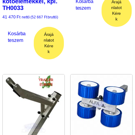
kötőelemekkel, kpl.
Kosárba
Árajá
TH0033
teszem
nlatot
Kére
41 470
Ft
nettó (
52 667
Ft
bruttó)
k
Kosárba
Árajá
teszem
nlatot
Kére
k