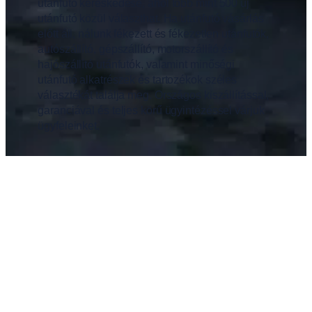
utánfutó kereskedése, ahol több mint 500 új
utánfutó közül választhat. Ha utánfutó vásárlás
előtt áll, nálunk fékezett és fékezetlen utánfutók,
autószállító, gépszállító, motorszállító és
hajószállító utánfutók, valamint minőségi
utánfutó alkatrészek és tartozékok széles
választékát találja meg. Országos kiszállítással,
garanciával és teljes körű ügyintézéssel várjuk
ügyfeleinket.