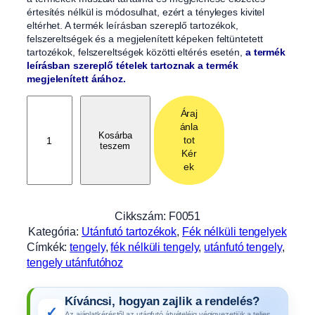
értesítés nélkül is módosulhat, ezért a tényleges kivitel
eltérhet. A termék leírásban szereplő tartozékok,
felszereltségek és a megjelenített képeken feltüntetett
tartozékok, felszereltségek közötti eltérés esetén,
a termék
leírásban szereplő tételek tartoznak a termék
megjelenített árához.
M
Áraj
e
ánla
r
Kosárba
tot
teszem
e
Kér
v
ek
f
é
k
Cikkszám:
F0051
n
Kategória:
Utánfutó tartozékok
, 
Fék nélküli tengelyek
é
Címkék:
tengely
, 
fék nélküli tengely
, 
utánfutó tengely
, 
l
tengely utánfutóhoz
k
ü
Kíváncsi, hogyan zajlik a rendelés?
l
✓
Az ajánlatkéréstől az utánfutó átvételéig végigvezetjük a teljes