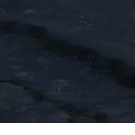
A Trailer Shop Debrecen egyik meghatározó
utánfutó kereskedése, ahol több mint 500 új
utánfutó közül választhat. Ha utánfutó vásárlás
előtt áll, nálunk fékezett és fékezetlen utánfutók,
autószállító, gépszállító, motorszállító és
hajószállító utánfutók, valamint minőségi utánfutó
alkatrészek és tartozékok széles választékát találja
meg. Országos kiszállítással, garanciával és teljes
körű ügyintézéssel várjuk ügyfeleinket.