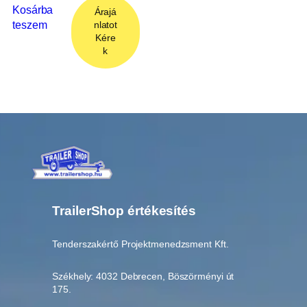
Kosárba
Árajá
teszem
nlatot
Kére
k
TrailerShop értékesítés
Tenderszakértő Projektmenedzsment Kft.
Székhely: 4032 Debrecen, Böszörményi út
175.