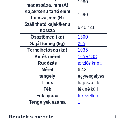
1980
magassága, mm (A)
Kajak/kenu tartó elem
1590
hossza, mm (B)
Szállítható kajak/kenu
6,40 / 21
hossza
Össztömeg (kg)
1300
Saját tömeg (kg)
265
Terhelhetőség (kg)
1035
Kerék méret
165R13C
Rugózás
torziós knott
Méret
6.42
tengely
egytengelyes
Típus
hajószállító
Fék
fék nélküli
Fék típusa
fékezetlen
Tengelyek száma
1
Rendelés menete
+