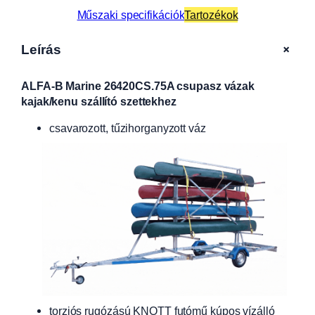
Műszaki specifikációk
Tartozékok
+
Leírás
ALFA-B Marine 26420CS.75A csupasz vázak
kajak/kenu szállító szettekhez
csavarozott, tűzihorganyzott váz
torziós rugózású KNOTT futómű kúpos vízálló