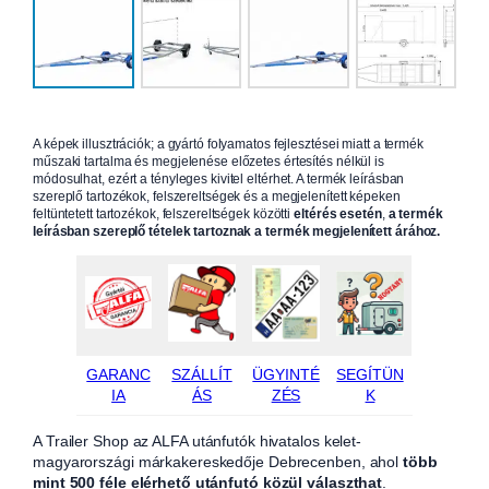
A képek illusztrációk; a gyártó folyamatos fejlesztései miatt a termék
műszaki tartalma és megjelenése előzetes értesítés nélkül is
módosulhat, ezért a tényleges kivitel eltérhet. A termék leírásban
szereplő tartozékok, felszereltségek és a megjelenített képeken
feltüntetett tartozékok, felszereltségek közötti
eltérés esetén
,
a termék
leírásban szereplő tételek tartoznak a termék megjelenített árához.
GARANC
SZÁLLÍT
ÜGYINTÉ
SEGÍTÜN
IA
ÁS
ZÉS
K
A Trailer Shop az ALFA utánfutók hivatalos kelet-
magyarországi márkakereskedője Debrecenben, ahol
több
mint 500 féle elérhető utánfutó közül választhat
.