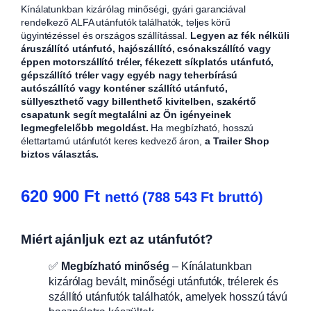
Kínálatunkban kizárólag minőségi, gyári garanciával
rendelkező ALFA utánfutók találhatók, teljes körű
ügyintézéssel és országos szállítással.
Legyen az fék nélküli
áruszállító utánfutó, hajószállító, csónakszállító vagy
éppen motorszállító tréler, fékezett síkplatós utánfutó,
gépszállító tréler vagy egyéb nagy teherbírású
autószállító vagy konténer szállító utánfutó,
süllyeszthető vagy billenthető kivitelben, szakértő
csapatunk segít megtalálni az Ön igényeinek
legmegfelelőbb megoldást.
Ha megbízható, hosszú
élettartamú utánfutót keres kedvező áron,
a Trailer Shop
biztos választás.
620 900
Ft
nettó (
788 543
Ft
bruttó)
Miért ajánljuk ezt az utánfutót?
✅
Megbízható minőség
– Kínálatunkban
kizárólag bevált, minőségi utánfutók, trélerek és
szállító utánfutók találhatók, amelyek hosszú távú