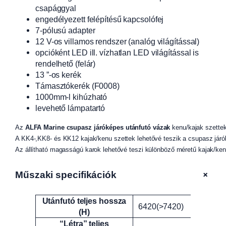
csapággyal
engedélyezett felépítésű kapcsolófej
7-pólusú adapter
12 V-os villamos rendszer (analóg világítással)
opcióként LED ill. vízhatlan LED világítással is
rendelhető (felár)
13 ”-os kerék
Támasztókerék (F0008)
1000mm-l kihúzható
levehető lámpatartó
Az 
ALFA Marine csupasz járóképes utánfutó vázak
 kenu/kajak szettek
A KK4-,KK8- és KK12 kajak/kenu szettek lehetővé teszik a csupasz járók
Az állítható magasságú karok lehetővé teszi különböző méretű kajak/ke
+
Műszaki specifikációk
Utánfutó teljes hossza
Attribútumok
Érték
6420(>7420)
(H)
“Létra” teljes