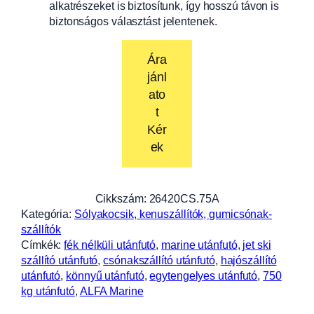
alkatrészeket is biztosítunk, így hosszú távon is
biztonságos választást jelentenek.
Ára
jánl
ato
t
Kér
ek
Cikkszám:
26420CS.75A
Kategória:
Sólyakocsik, kenuszállítók, gumicsónak-
szállítók
Címkék:
fék nélküli utánfutó
, 
marine utánfutó
, 
jet ski
szállító utánfutó
, 
csónakszállító utánfutó
, 
hajószállító
utánfutó
, 
könnyű utánfutó
, 
egytengelyes utánfutó
, 
750
kg utánfutó
, 
ALFA Marine