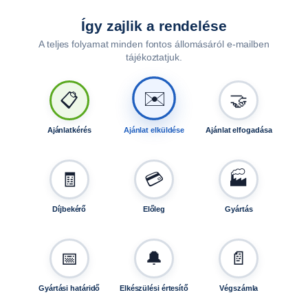
Így zajlik a rendelése
A teljes folyamat minden fontos állomásáról e-mailben
tájékoztatjuk.
✉️
📋
🤝
Ajánlatkérés
Ajánlat elküldése
Ajánlat elfogadása
🧾
💳
🏭
Díjbekérő
Előleg
Gyártás
📅
🔔
📄
Gyártási határidő
Elkészülési értesítő
Végszámla