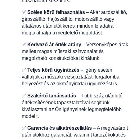
használatra készültek.
✅
Széles körű felhasználás
– Akár autószállító,
gépszállító, hajószállító, motorszállító vagy
általános utánfutót keres, minden feladatra
megtalálhatja a megfelelő megoldást.
✅
Kedvező ár-érték arány
– Versenyképes árak
mellett magas műszaki színvonalat és
megbízható konstrukciókat kínálunk.
✅
Teljes körű ügyintézés
– Igény esetén
vállaljuk a műszaki vizsgáztatást, forgalomba
helyezést és az okmányirodai ügyintézést is.
✅
Szakértő tanácsadás
– Több száz utánfutó
értékesítésének tapasztalatával segítünk
kiválasztani az Ön igényeinek legmegfelelőbb
modellt.
✅
Garancia és alkatrészellátás
– A megvásárolt
utánfutókhoz garanciát, valamint tartozékokat és