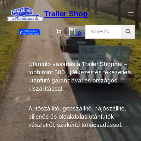
Ugrás
a
Trailer Shop
tartalomhoz
0
Utánfutó vásárlás a Trailer Shopnál –
több mint 500 új fékezett és fékezetlen
utánfutó garanciával és országos
kiszállítással.
Autószállító, gépszállító, hajószállító,
billenős és oldalafalas utánfutók
készletről, szakértő tanácsadással.