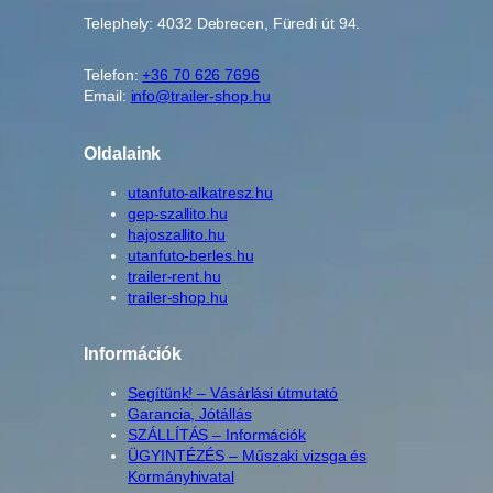
Telephely: 4032 Debrecen, Füredi út 94.
Telefon:
+36 70 626 7696
Email:
info@trailer-shop.hu
Oldalaink
utanfuto-alkatresz.hu
gep-szallito.hu
hajoszallito.hu
utanfuto-berles.hu
trailer-rent.hu
trailer-shop.hu
Információk
Segítünk! – Vásárlási útmutató
Garancia, Jótállás
SZÁLLÍTÁS – Információk
ÜGYINTÉZÉS – Műszaki vizsga és
Kormányhivatal