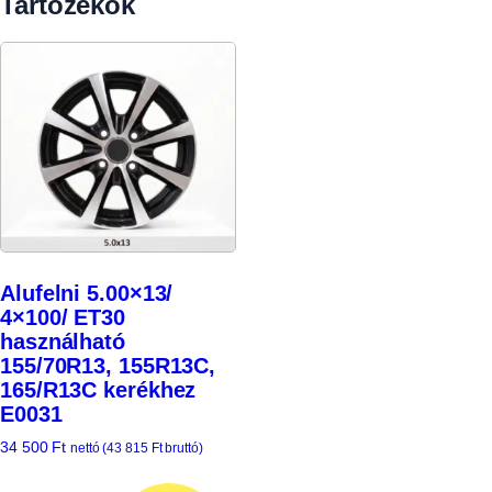
Tartozékok
Alufelni 5.00×13/
4×100/ ET30
használható
155/70R13, 155R13C,
165/R13C kerékhez
E0031
34 500
Ft
nettó (
43 815
Ft
bruttó)