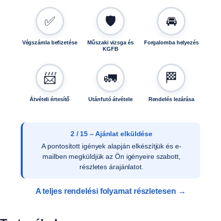
✅
🛡️
🚘
Végszámla befizetése
Műszaki vizsga és
Forgalomba helyezés
KGFB
📨
🚛
🏁
Átvételi értesítő
Utánfutó átvétele
Rendelés lezárása
2 / 15 – Ajánlat elküldése
A pontosított igények alapján elkészítjük és e-
mailben megküldjük az Ön igényeire szabott,
részletes árajánlatot.
A teljes rendelési folyamat részletesen →