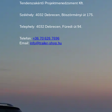
Tenderszakértő Projektmenedzsment Kft.
Székhely: 4032 Debrecen, Böszörményi út 175.
Telephely: 4032 Debrecen, Füredi út 94.
Telefon:
+36 70 626 7696
Email:
info@trailer-shop.hu