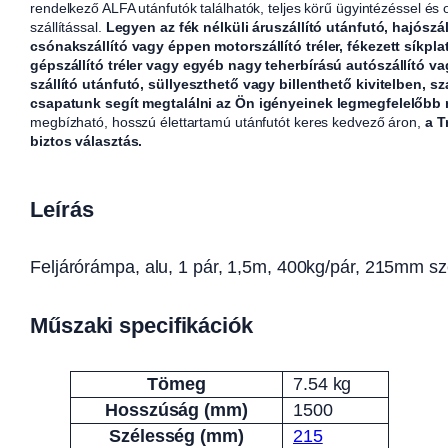
rendelkező ALFA utánfutók találhatók, teljes körű ügyintézéssel és
szállítással.
Legyen az fék nélküli áruszállító utánfutó, hajószál
csónakszállító vagy éppen motorszállító tréler, fékezett síkpla
gépszállító tréler vagy egyéb nagy teherbírású autószállító v
szállító utánfutó, süllyeszthető vagy billenthető kivitelben, sz
csapatunk segít megtalálni az Ön igényeinek legmegfelelőbb
megbízható, hosszú élettartamú utánfutót keres kedvező áron,
a T
biztos választás.
Leírás
Feljárórámpa, alu, 1 pár, 1,5m, 400kg/pár, 215mm sz
Műszaki specifikációk
Tömeg
7.54 kg
Attribútumok
Érték
Hosszúság (mm)
1500
Szélesség (mm)
215