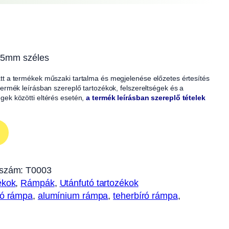
215mm széles
iatt a termékek műszaki tartalma és megjelenése előzetes értesítés
A termék leírásban szereplő tartozékok, felszereltségek és a
égek közötti eltérés esetén,
a termék leírásban szereplő tételek
szám:
T0003
ékok
, 
Rámpák
, 
Utánfutó tartozékok
tó rámpa
, 
alumínium rámpa
, 
teherbíró rámpa
, 