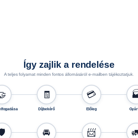
m
s
z
é
l
e
s
k
ö
Így zajlik a rendelése
t
A teljes folyamat minden fontos állomásáról e-mailben tájékoztatjuk.
ő
e
🤝
🧾
💳

l
e
m
elfogadása
Díjbekérő
Előleg
Gyár
e
k
🛡️
🚘
📨

k