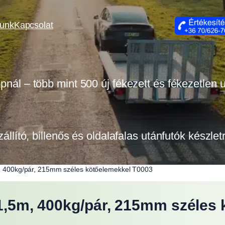
lunk
Kapcsolat
opnál – több mint 500 új fékezett és fékezetlen
zállító, billenős és oldalafalas utánfutók készle
5m, 400kg/pár, 215mm széles kötőelemekkel T0003
, 1,5m, 400kg/pár, 215mm széle