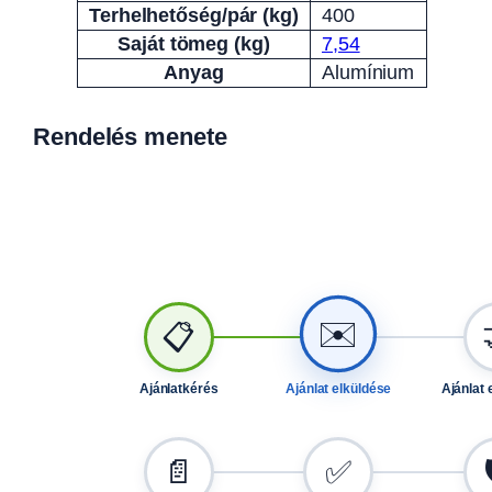
Terhelhetőség/pár (kg)
400
Saját tömeg (kg)
7,54
Anyag
Alumínium
Rendelés menete
✉️
📋
Ajánlatkérés
Ajánlat elküldése
Ajánlat 
📄
✅