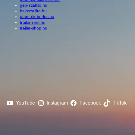
gep-szallito.hu
hajoszallito.hu
utanfuto-berles.hu
trailer-rent.hu
trailer-shop.hu
YouTube
Instagram
Facebook
TikTok