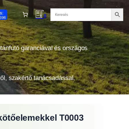
0
 utánfutó garanciával és országos
tről, szakértő tanácsadással.
s kötőelemekkel T0003