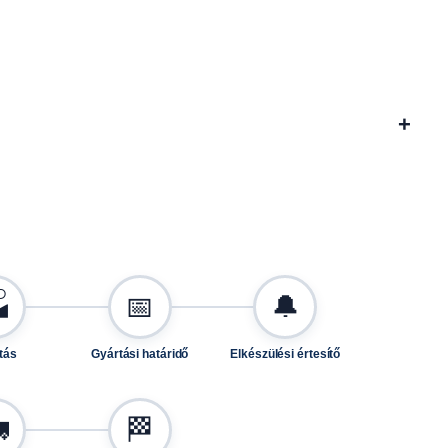
+

📅
🔔
tás
Gyártási határidő
Elkészülési értesítő

🏁