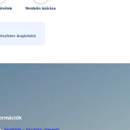
átvétele
Rendelés lezárása
észletes árajánlatot.
formációk
Segítünk! – Vásárlási útmutató