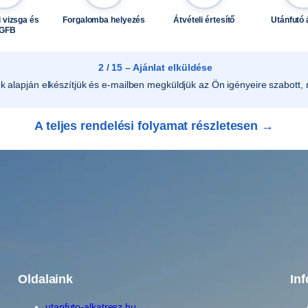
e
l
 vizsga és
Forgalomba helyezés
Átvételi értesítő
Utánfutó 
GFB
T
0
2 / 15 – Ajánlat elküldése
0
ek alapján elkészítjük és e-mailben megküldjük az Ön igényeire szabott, r
0
3
m
A teljes rendelési folyamat részletesen →
e
n
n
y
i
s
é
g
Oldalaink
In
utanfuto-alkatresz.hu