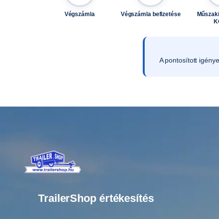
Végszámla
Végszámla befizetése
Műszaki
K
A pontosított igény
TrailerShop értékesítés