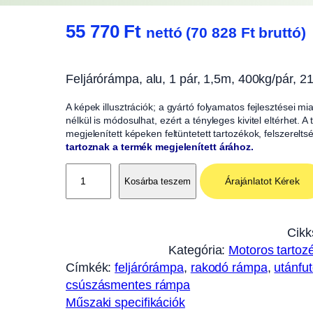
55 770
Ft
nettó (
70 828
Ft
bruttó)
Feljárórámpa, alu, 1 pár, 1,5m, 400kg/pár, 
A képek illusztrációk; a gyártó folyamatos fejlesztései m
nélkül is módosulhat, ezért a tényleges kivitel eltérhet. 
megjelenített képeken feltüntetett tartozékok, felszerelts
tartoznak a termék megjelenített árához.
F
Árajánlatot Kérek
Kosárba teszem
e
l
j
Cikk
á
Kategória:
Motoros tartoz
r
Címkék:
feljárórámpa
, 
rakodó rámpa
, 
utánfu
ó
csúszásmentes rámpa
r
Műszaki specifikációk
á