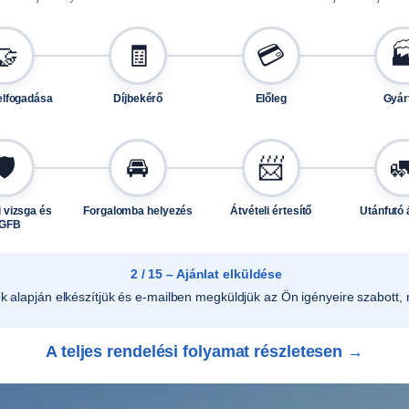
🤝
🧾
💳

elfogadása
Díjbekérő
Előleg
Gyár
🛡️
🚘
📨

 vizsga és
Forgalomba helyezés
Átvételi értesítő
Utánfutó 
GFB
2 / 15 – Ajánlat elküldése
ek alapján elkészítjük és e-mailben megküldjük az Ön igényeire szabott, r
A teljes rendelési folyamat részletesen →