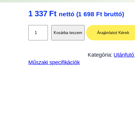
1 337
Ft
nettó (
1 698
Ft
bruttó)
F
Árajánlatot Kérek
Kosárba teszem
e
l
á
Kategória:
Utánfutó
l
Műszaki specifikációk
l
í
t
ó
d
u
g
ó
m
i