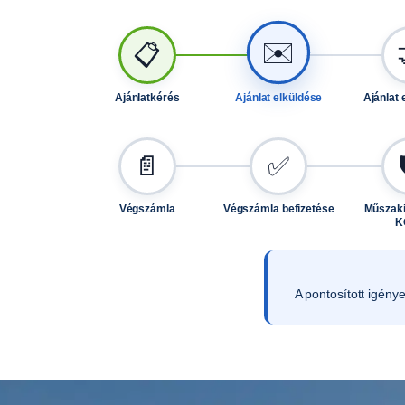
✉️
📋
Ajánlatkérés
Ajánlat elküldése
Ajánlat 
📄
✅
Végszámla
Végszámla befizetése
Műszaki
K
A pontosított igény