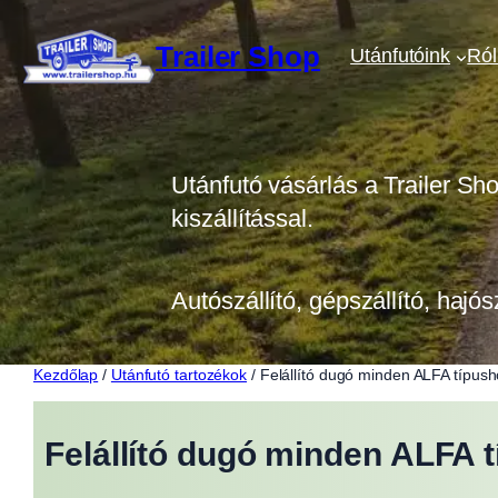
Ugrás
a
Trailer Shop
Utánfutóink
Ró
tartalomhoz
Utánfutó vásárlás a Trailer Sh
kiszállítással.
Autószállító, gépszállító, hajós
Kezdőlap
/
Utánfutó tartozékok
/ Felállító dugó minden ALFA típus
Felállító dugó minden ALFA 