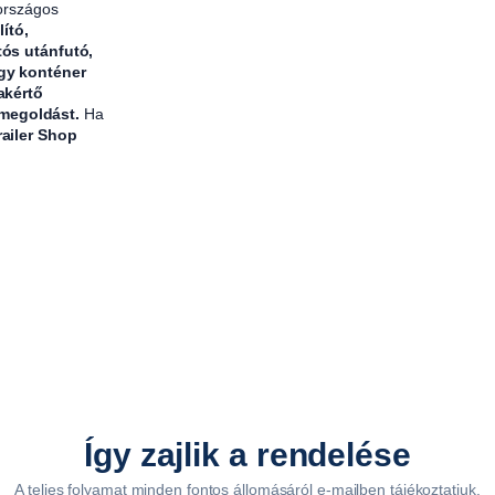
 országos
n
lító,
tós utánfutó,
n
agy konténer
y
akértő
i
 megoldást.
Ha
s
railer Shop
é
g
Így zajlik a rendelése
A teljes folyamat minden fontos állomásáról e-mailben tájékoztatjuk.