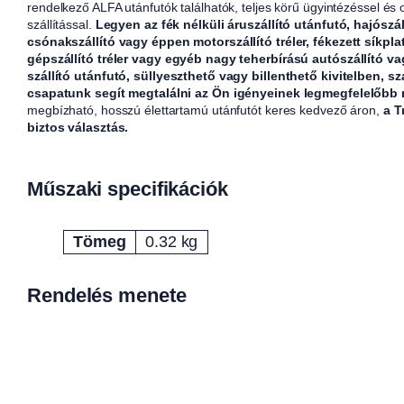
rendelkező ALFA utánfutók találhatók, teljes körű ügyintézéssel és
szállítással.
Legyen az fék nélküli áruszállító utánfutó, hajószál
csónakszállító vagy éppen motorszállító tréler, fékezett síkpla
gépszállító tréler vagy egyéb nagy teherbírású autószállító v
szállító utánfutó, süllyeszthető vagy billenthető kivitelben, sz
csapatunk segít megtalálni az Ön igényeinek legmegfelelőbb
megbízható, hosszú élettartamú utánfutót keres kedvező áron,
a T
biztos választás.
Műszaki specifikációk
Tömeg
0.32 kg
Attribútumok
Érték
Rendelés menete