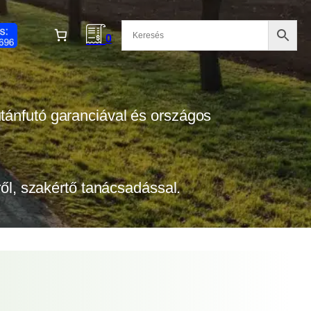
0
 utánfutó garanciával és országos
tről, szakértő tanácsadással.