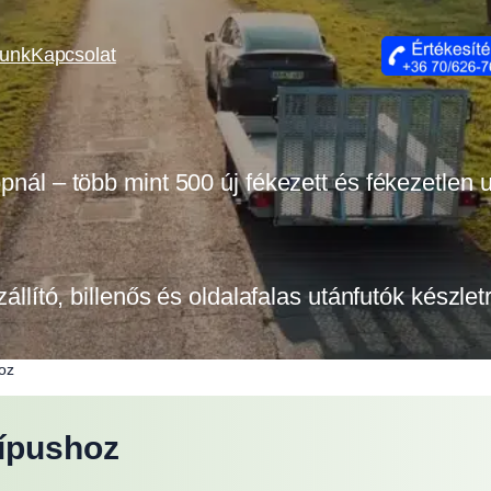
lunk
Kapcsolat
opnál – több mint 500 új fékezett és fékezetlen
zállító, billenős és oldalafalas utánfutók készle
hoz
típushoz