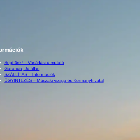
formációk
Segítünk! – Vásárlási útmutató
Garancia, Jótállás
SZÁLLÍTÁS – Információk
ÜGYINTÉZÉS – Műszaki vizsga és Kormányhivatal