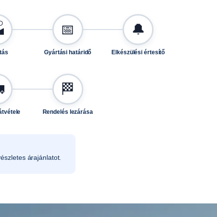

📅
🔔
tás
Gyártási határidő
Elkészülési értesítő

🏁
átvétele
Rendelés lezárása
észletes árajánlatot.