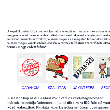
A képek illusztrációk; a gyártó folyamatos fejlesztései miatt a termék műszaki t
megjelenése előzetes értesítés nélkül is módosulhat, ezért a tényleges kivitel e
leírásban szereplő tartozékok, felszereltségek és a megjelenített képeken feltün
felszereltségek közötti
eltérés esetén
,
a termék leírásban szereplő tételek t
termék megjelenített árához.
GARANCIA
SZÁLLÍTÁS
ÜGYINTÉZÉS
SEGÍ
A Trailer Shop az ALFA utánfutók hivatalos kelet-magyarországi
márkakereskedője Debrecenben, ahol
több mint 500 féle elérhet
közül választhat
. Kínálatunkban kizárólag minőségi, gyári garanci