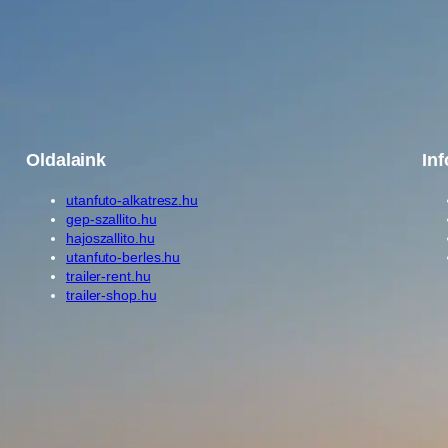
Oldalaink
In
utanfuto-alkatresz.hu
gep-szallito.hu
hajoszallito.hu
utanfuto-berles.hu
trailer-rent.hu
trailer-shop.hu