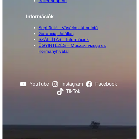
trailer-shop.hu
Információk
Segítünk! – Vásárlási útmutató
Garancia, Jótállás
SZÁLLÍTÁS – Információk
ÜGYINTÉZÉS – Műszaki vizsga és
Kormányhivatal
YouTube
Instagram
Facebook
TikTok