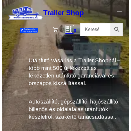
Ugrás
a
Trailer Shop
tartalomhoz
0
Utánfutó vásárlás a Trailer Shopnál –
több mint 500 új fékezett és
fékezetlen utánfutó garanciával és
országos kiszállítással.
Autószállító, gépszállító, hajószállító,
billenős és oldalafalas utánfutók
készletről, szakértő tanácsadással.