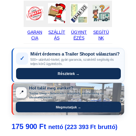
GARAN
SZÁLLÍT
ÜGYINT
SEGÍTÜ
CIA
ÁS
ÉZÉS
NK
Miért érdemes a Trailer Shopot választani?
✓
500+ utánfutó-kivitel, gyári garancia, szakértő segítség és
teljes körű ügyintézés.
Részletek →
Hol talál meg minket?
📍
Trailer Shop • Debrecen – telephely, elérhetőség és
útvonaltervezés.
Megmutatjuk →
175 900
Ft
nettó (
223 393
Ft
bruttó)