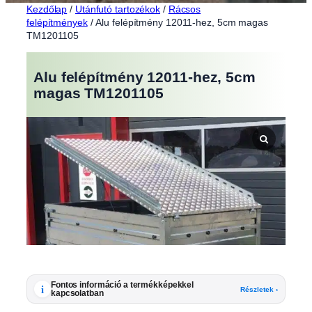
Kezdőlap
/
Utánfutó tartozékok
/
Rácsos
felépítmények
/ Alu felépítmény 12011-hez, 5cm magas
TM1201105
Alu felépítmény 12011-hez, 5cm
magas TM1201105
Fontos információ a termékképekkel
i
Részletek ›
kapcsolatban