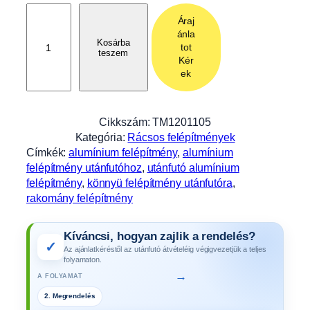
A
Áraj
l
ánla
u
Kosárba
tot
teszem
f
Kér
e
ek
l
é
p
Cikkszám:
TM1201105
í
Kategória:
Rácsos felépítmények
t
Címkék:
alumínium felépítmény
, 
alumínium
m
felépítmény utánfutóhoz
, 
utánfutó alumínium
é
felépítmény
, 
könnyü felépítmény utánfutóra
, 
n
rakomány felépítmény
y
1
Kíváncsi, hogyan zajlik a rendelés?
2
✓
Az ajánlatkéréstől az utánfutó átvételéig végigvezetjük a teljes
0
folyamaton.
1
→
A FOLYAMAT
1
2. Megrendelés
-