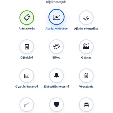
tájékoztatjuk.
m
e
✉️
📋
🤝
n
n
y
Ajánlatkérés
Ajánlat elküldése
Ajánlat elfogadása
i
s
é
🧾
💳
🏭
g
Díjbekérő
Előleg
Gyártás
📅
🔔
📄
Gyártási határidő
Elkészülési értesítő
Végszámla
✅
🛡️
🚘