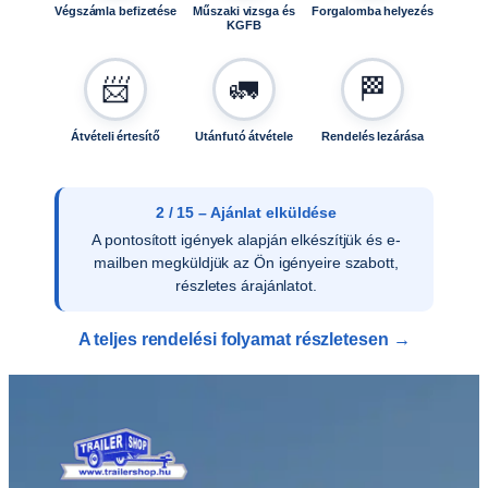
Végszámla befizetése
Műszaki vizsga és
Forgalomba helyezés
KGFB
📨
🚛
🏁
Átvételi értesítő
Utánfutó átvétele
Rendelés lezárása
2 / 15 – Ajánlat elküldése
A pontosított igények alapján elkészítjük és e-
mailben megküldjük az Ön igényeire szabott,
részletes árajánlatot.
A teljes rendelési folyamat részletesen →