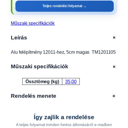
h
Teljes rendelési folyamat →
e
z
,
Műszaki specifikációk
5
c
+
Leírás
m
m
Alu felépítmény 12011-hez, 5cm magas TM1201105
a
g
a
+
Műszaki specifikációk
s
T
Össztömeg (kg)
35,00
Attribútumok
Érték
M
1
Rendelés menete
+
2
0
1
1
Így zajlik a rendelése
0
A teljes folyamat minden fontos állomásáról e-mailben
5