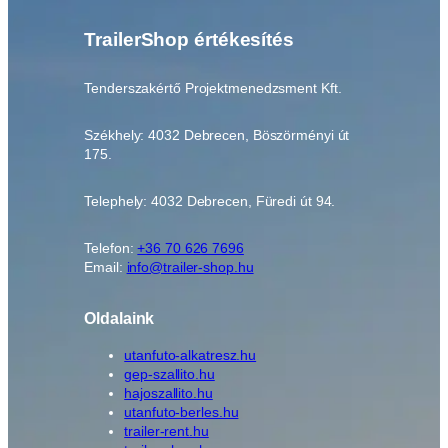
TrailerShop értékesítés
Tenderszakértő Projektmenedzsment Kft.
Székhely: 4032 Debrecen, Böszörményi út
175.
Telephely: 4032 Debrecen, Füredi út 94.
Telefon:
+36 70 626 7696
Email:
info@trailer-shop.hu
Oldalaink
utanfuto-alkatresz.hu
gep-szallito.hu
hajoszallito.hu
utanfuto-berles.hu
trailer-rent.hu