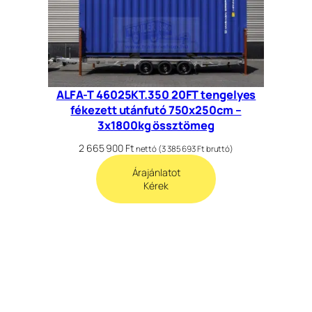
ALFA-T 46025KT.350 20FT tengelyes
fékezett utánfutó 750x250cm –
3x1800kg össztömeg
2 665 900
Ft
nettó (
3 385 693
Ft
bruttó)
Árajánlatot
Kérek