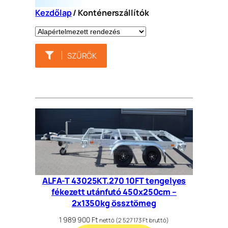
Kezdőlap
/ Konténerszállítók
SZŰRŐK
ALFA-T 43025KT.270 10FT tengelyes
fékezett utánfutó 450x250cm –
2x1350kg össztömeg
1 989 900
Ft
nettó (
2 527 173
Ft
bruttó)