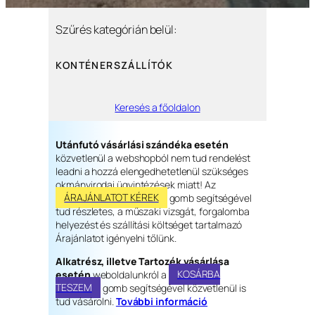
Szűrés kategórián belül:
KONTÉNERSZÁLLÍTÓK
Keresés a főoldalon
Utánfutó vásárlási szándéka esetén
közvetlenül a webshopból nem tud rendelést
leadni a hozzá elengedhetetlenül szükséges
okmányirodai ügyintézések miatt! Az
ÁRAJÁNLATOT KÉREK
gomb segítségével
tud részletes, a műszaki vizsgát, forgalomba
helyezést és szállítási költséget tartalmazó
Árajánlatot igényelni tőlünk.
Alkatrész, illetve Tartozék vásárlása
esetén
weboldalunkról a
KOSÁRBA
TESZEM
gomb segítségével közvetlenül is
tud vásárolni.
További információ