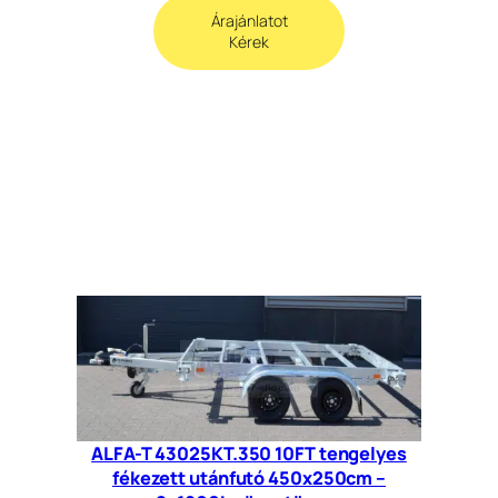
Árajánlatot
Kérek
ALFA-T 43025KT.350 10FT tengelyes
fékezett utánfutó 450x250cm –