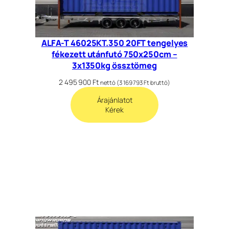
ALFA-T 46025KT.350 20FT tengelyes
fékezett utánfutó 750x250cm –
3x1350kg össztömeg
2 495 900
Ft
nettó (
3 169 793
Ft
bruttó)
Árajánlatot
Kérek