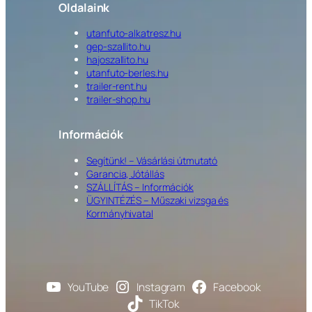
Oldalaink
utanfuto-alkatresz.hu
gep-szallito.hu
hajoszallito.hu
utanfuto-berles.hu
trailer-rent.hu
trailer-shop.hu
Információk
Segítünk! – Vásárlási útmutató
Garancia, Jótállás
SZÁLLÍTÁS – Információk
ÜGYINTÉZÉS – Műszaki vizsga és
Kormányhivatal
YouTube
Instagram
Facebook
TikTok