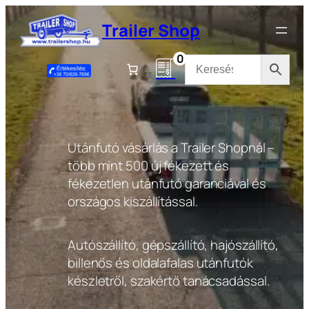
Ugrás
Trailer Shop
a
tartalomhoz
0
Utánfutó vásárlás a Trailer Shopnál –
több mint 500 új fékezett és
fékezetlen utánfutó garanciával és
országos kiszállítással.
Autószállító, gépszállító, hajószállító,
billenős és oldalafalas utánfutók
készletről, szakértő tanácsadással.