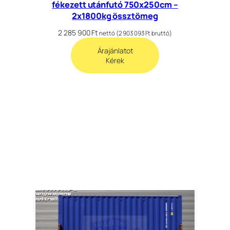
fékezett utánfutó 750x250cm –
2x1800kg össztömeg
2 285 900
Ft
nettó (
2 903 093
Ft
bruttó)
Árajánlatot
Kérek